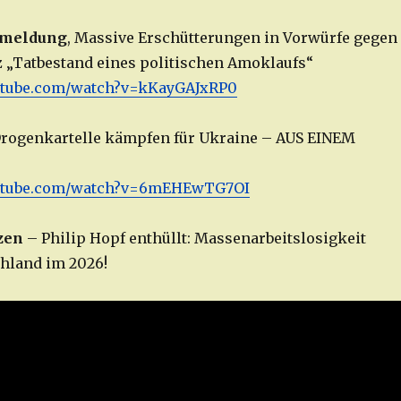
emeldung
, Massive Erschütterungen in Vorwürfe gegen
 „Tatbestand eines politischen Amoklaufs“
utube.com/
watch
?v=kKayGAJxRP0
rogenkartelle kämpfen für Ukraine – AUS EINEM
outube.com/watch?v=6mEHEwTG7OI
zen
– Philip Hopf enthüllt: Massenarbeitslosigkeit
chland im 2026!