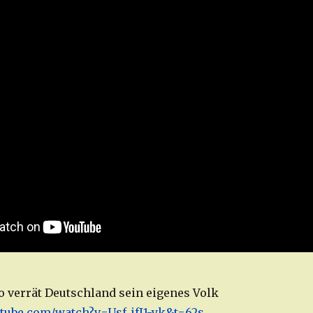
o verrät Deutschland sein eigenes Volk
tube.com/watch?v=Usf_ifI1-yk&t=62s