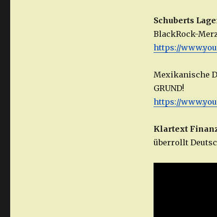
Schuberts Lag
BlackRock-Merz
https://www.yo
Mexikanische D
GRUND!
https://www.y
Klartext Finan
überrollt Deuts