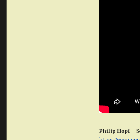
Philip Hopf
– S
https://www.you