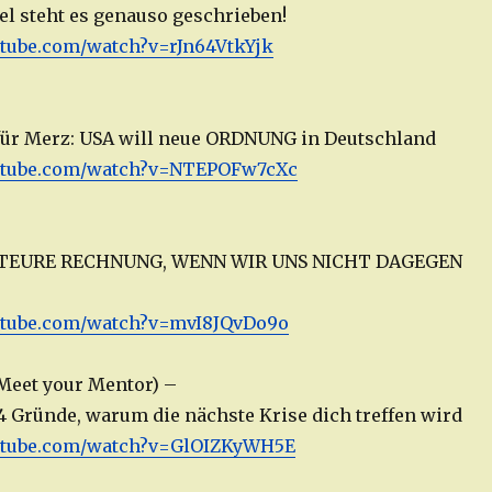
bel steht es genauso geschrieben!
utube.com/watch?v=rJn64VtkYjk
für Merz: USA will neue ORDNUNG in Deutschland
utube.com/watch?v=NTEPOFw7cXc
 TEURE RECHNUNG, WENN WIR UNS NICHT DAGEGEN
utube.com/watch?v=mvI8JQvDo9o
Meet your Mentor) –
 4 Gründe, warum die nächste Krise dich treffen wird
utube.com/watch?v=GlOIZKyWH5E