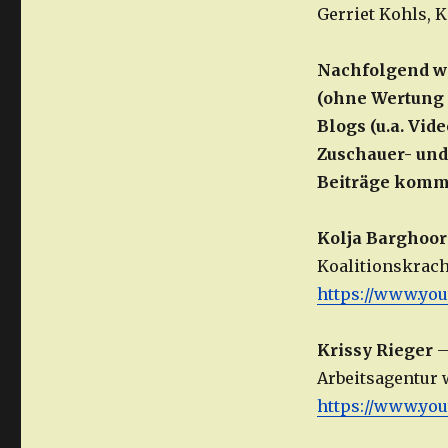
Gerriet Kohls, K
Nachfolgend wi
(ohne Wertung 
Blogs (u.a. Vid
Zuschauer- und
Beiträge komm
Kolja Barghoo
Koalitionskrach
https://www.yo
Krissy Rieger
Arbeitsagentur 
https://www.yo