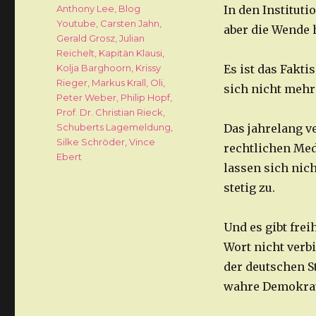
Schlagwörter
Anthony Lee
,
Blog
In den Institut
Youtube
,
Carsten Jahn
,
aber die Wende 
Gerald Grosz
,
Julian
Reichelt
,
Kapitän Klausi
,
Kolja Barghoorn
,
Krissy
Es ist das Faktis
Rieger
,
Markus Krall
,
Oli
,
sich nicht mehr
Peter Weber
,
Philip Hopf
,
Prof. Dr. Christian Rieck
,
Schuberts Lagemeldung
,
Das jahrelang v
Silke Schröder
,
Vince
rechtlichen Me
Ebert
lassen sich nic
stetig zu.
Und es gibt fre
Wort nicht verbi
der deutschen St
wahre Demokrat