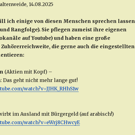
altenweide, 14.08.2025
ll ich einige von diesen Menschen sprechen lassen
und Rangfolge). Sie pflegen zumeist ihre eigenen
eokanäle auf Youtube) und haben eine große
 Zuhörerreichweite, die gerne auch die eingestellten
entieren:
rn
(Aktien mit Kopf) –
: Das geht nicht mehr lange gut!
utube.com/watch?v=JJHK_RHhS1w
–
wirbt im Ausland mit Bürgergeld (auf arabisch!)
utube.com/watch?v=eWrj8CHwcyE