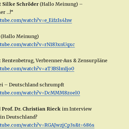
t
Silke Schröder
(Hallo Meinung) –
er …!“
utube.com/watch?v=e_EifzIs4hw
 (Hallo Meinung)
utube.com/watch?v=rN183xnUqxc
: Rentenbetrug, Verbrenner-Aus & Zensurpläne
utube.com/watch?v=
aT3BSlmIjo0
ei – Deutschland schrumpft
outube.com/watch?v=DcMMM8zoel0
d
Prof. Dr. Christian Rieck
im Interview
 in Deutschland?
utube.com/watch?v=RGAJwzjCp3s&t=686s