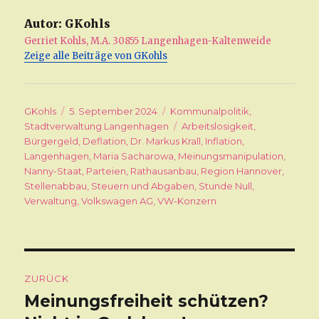
Autor:
GKohls
Gerriet Kohls, M.A. 30855 Langenhagen-Kaltenweide
Zeige alle Beiträge von GKohls
Autor
GKohls
Veröffentlicht
5. September 2024
Kategorien
Kommunalpolitik
,
Stadtverwaltung Langenhagen
am
Schlagwörter
Arbeitslosigkeit
,
Bürgergeld
,
Deflation
,
Dr. Markus Krall
,
Inflation
,
Langenhagen
,
Maria Sacharowa
,
Meinungsmanipulation
,
Nanny-Staat
,
Parteien
,
Rathausanbau
,
Region Hannover
,
Stellenabbau
,
Steuern und Abgaben
,
Stunde Null
,
Verwaltung
,
Volkswagen AG
,
VW-Konzern
Beitragsnavigation
ZURÜCK
Meinungsfreiheit schützen?
Vorheriger