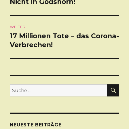
Nicht in Godshorn!
Beitrag:
WEITER
17 Millionen Tote – das Corona-
Nächster
Verbrechen!
Beitrag:
SU
Suche
nach:
NEUESTE BEITRÄGE