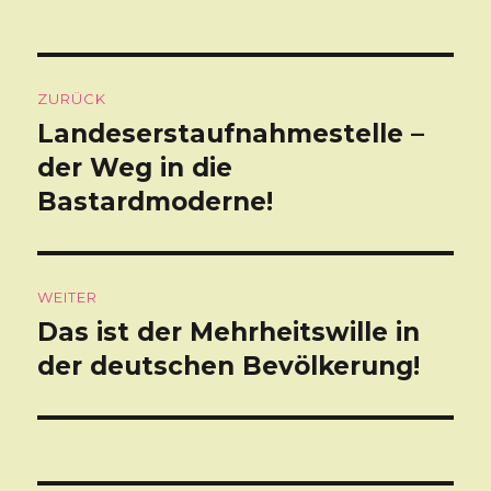
Beitragsnavigation
ZURÜCK
Landeserstaufnahmestelle –
Vorheriger
der Weg in die
Beitrag:
Bastardmoderne!
WEITER
Das ist der Mehrheitswille in
Nächster
der deutschen Bevölkerung!
Beitrag: