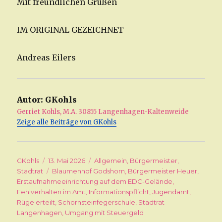
Mit freundlichen Grüßen
IM ORIGINAL GEZEICHNET
Andreas Eilers
Autor:
GKohls
Gerriet Kohls, M.A. 30855 Langenhagen-Kaltenweide
Zeige alle Beiträge von GKohls
Autor
GKohls
Veröffentlicht
13. Mai 2026
Kategorien
Allgemein
,
Bürgermeister
,
Stadtrat
am
Schlagwörter
Blaumenhof Godshorn
,
Bürgermeister Heuer
,
Erstaufnahmeeinrichtung auf dem EDC-Gelände
,
Fehlverhalten im Amt
,
Informationspflicht
,
Jugendamt
,
Rüge erteilt
,
Schornsteinfegerschule
,
Stadtrat
Langenhagen
,
Umgang mit Steuergeld