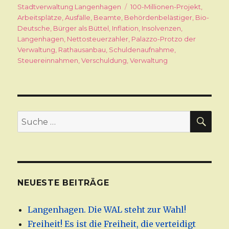
am
Stadtverwaltung Langenhagen
Schlagwörter
100-Millionen-Projekt
,
Arbeitsplätze
,
Ausfälle
,
Beamte
,
Behördenbelästiger
,
Bio-
Deutsche
,
Bürger als Büttel
,
Inflation
,
Insolvenzen
,
Langenhagen
,
Nettosteuerzahler
,
Palazzo-Protzo der
Verwaltung
,
Rathausanbau
,
Schuldenaufnahme
,
Steuereinnahmen
,
Verschuldung
,
Verwaltung
SU
Suche
nach:
NEUESTE BEITRÄGE
Langenhagen. Die WAL steht zur Wahl!
Freiheit! Es ist die Freiheit, die verteidigt