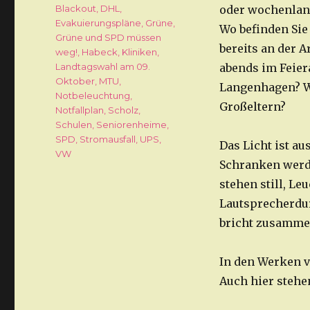
Schlagwörter
Blackout
,
DHL
,
oder wochenlang
Evakuierungspläne
,
Grüne
,
Wo befinden Sie
Grüne und SPD müssen
bereits an der A
weg!
,
Habeck
,
Kliniken
,
Landtagswahl am 09.
abends im Feier
Oktober
,
MTU
,
Langenhagen? Wo
Notbeleuchtung
,
Großeltern?
Notfallplan
,
Scholz
,
Schulen
,
Seniorenheime
,
SPD
,
Stromausfall
,
UPS
,
Das Licht ist a
VW
Schranken werde
stehen still, Le
Lautsprecherdur
bricht zusamme
In den Werken v
Auch hier stehe