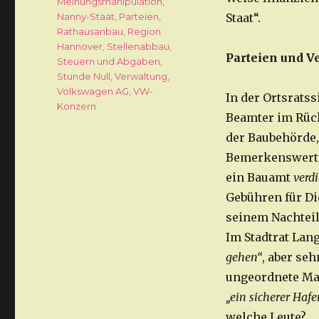
Meinungsmanipulation
,
Nanny-Staat
,
Parteien
,
Staat“.
Rathausanbau
,
Region
Hannover
,
Stellenabbau
,
Parteien und V
Steuern und Abgaben
,
Stunde Null
,
Verwaltung
,
Volkswagen AG
,
VW-
In der Ortsrats
Konzern
Beamter im Rück
der Baubehörde,
Bemerkenswert,
ein Bauamt
verd
Gebühren für Di
seinem Nachtei
Im Stadtrat La
gehen“
, aber se
ungeordnete Ma
„ein sicherer Haf
welche Leute?