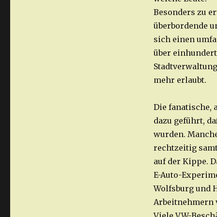
Besonders zu er
überbordende un
sich einen umfa
über einhundert
Stadtverwaltung
mehr erlaubt.
Die fanatische,
dazu geführt, d
wurden. Manche
rechtzeitig sam
auf der Kippe. 
E-Auto-Experime
Wolfsburg und 
Arbeitnehmern v
Viele VW-Beschä