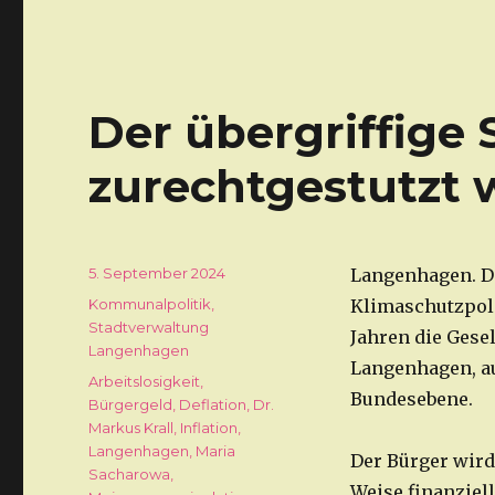
Der übergriffige
zurechtgestutzt
Veröffentlicht
5. September 2024
Langenhagen. D
am
Kategorien
Kommunalpolitik
,
Klimaschutzpoli
Stadtverwaltung
Jahren die Gesel
Langenhagen
Langenhagen, au
Schlagwörter
Arbeitslosigkeit
,
Bundesebene.
Bürgergeld
,
Deflation
,
Dr.
Markus Krall
,
Inflation
,
Langenhagen
,
Maria
Der Bürger wird
Sacharowa
,
Weise finanziel