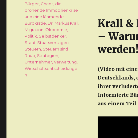
Schlagwörter
Bürger
,
Chaos
,
die
drohende Immobilienkrise
und eine lähmende
Krall &
Bürokratie
,
Dr. Markus Krall
,
Migration
,
Ökonomie
,
– Waru
Politik
,
Selbstdenker
,
Staat
,
Staatsversagen
,
werden
Steuern
,
Steuern sind
Raub
,
Strategien
,
Unternehmer
,
Verwaltung
,
Wirtschaftsentscheidunge
(Video mit ein
n
Deutschlands, d
ihrer verluder
Informierte Bü
aus einem Teil 