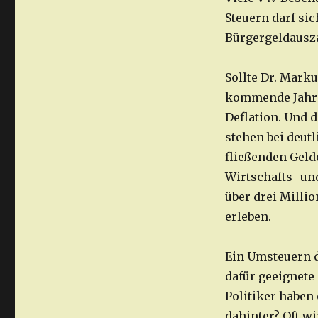
Steuern darf si
Bürgergeldausza
Sollte Dr. Marku
kommende Jahr 2
Deflation. Und 
stehen bei deutl
fließenden Gelde
Wirtschafts- un
über drei Milli
erleben.
Ein Umsteuern de
dafür geeignete
Politiker haben 
dahinter? Oft wi