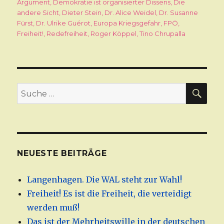
am
Argument
,
Demokratie ist organisierter Dissens
,
Die
andere Sicht
,
Dieter Stein
,
Dr. Alice Weidel
,
Dr. Susanne
Fürst
,
Dr. Ulrike Guérot
,
Europa Kriegsgefahr
,
FPÖ
,
Freiheit!
,
Redefreiheit
,
Roger Köppel
,
Tino Chrupalla
SU
Suche
nach:
NEUESTE BEITRÄGE
Langenhagen. Die WAL steht zur Wahl!
Freiheit! Es ist die Freiheit, die verteidigt
werden muß!
Das ist der Mehrheitswille in der deutschen