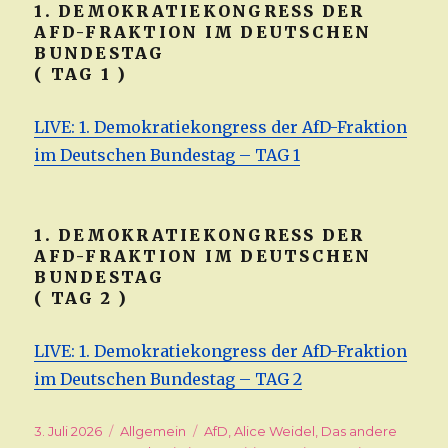
1. DEMOKRATIEKONGRESS DER
AFD-FRAKTION IM DEUTSCHEN
BUNDESTAG
( TAG 1 )
LIVE: 1. Demokratiekongress der AfD-Fraktion
im Deutschen Bundestag – TAG 1
1. DEMOKRATIEKONGRESS DER
AFD-FRAKTION IM DEUTSCHEN
BUNDESTAG
( TAG 2 )
LIVE: 1. Demokratiekongress der AfD-Fraktion
im Deutschen Bundestag – TAG 2
Veröffentlicht
3. Juli 2026
Kategorien
Allgemein
Schlagwörter
AfD
,
Alice Weidel
,
Das andere