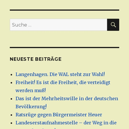
Massen-
Immigration
und
kein
SU
Suche
Ende
nach:
in
Sicht
NEUESTE BEITRÄGE
Langenhagen. Die WAL steht zur Wahl!
Freiheit! Es ist die Freiheit, die verteidigt
werden muß!
Das ist der Mehrheitswille in der deutschen
Bevölkerung!
Ratsrüge gegen Bürgermeister Heuer
Landeserstaufnahmestelle – der Weg in die