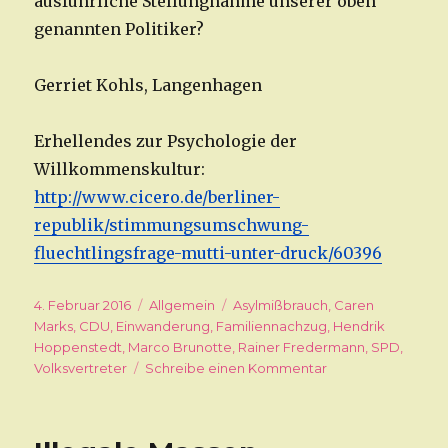
ausführliche Stellungnahme unserer oben
genannten Politiker?
Gerriet Kohls, Langenhagen
Erhellendes zur Psychologie der
Willkommenskultur:
http://www.cicero.de/berliner-
republik/stimmungsumschwung-
fluechtlingsfrage-mutti-unter-druck/60396
Veröffentlicht
4. Februar 2016
Kategorien
Allgemein
Schlagwörter
Asylmißbrauch
,
Caren
am
Marks
,
CDU
,
Einwanderung
,
Familiennachzug
,
Hendrik
Hoppenstedt
,
Marco Brunotte
,
Rainer Fredermann
,
SPD
,
Volksvertreter
Schreibe einen Kommentar
zu
Das
laute
Schweigen