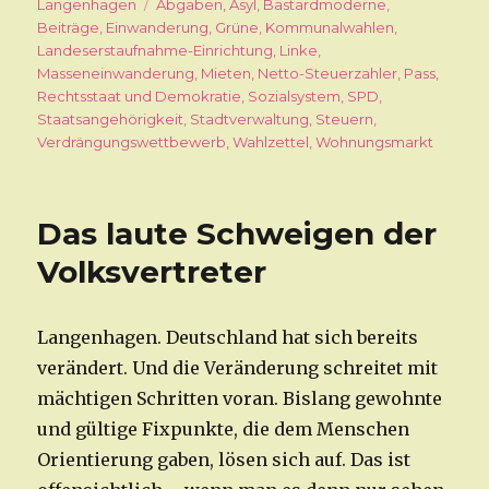
am
Langenhagen
Schlagwörter
Abgaben
,
Asyl
,
Bastardmoderne
,
Beiträge
,
Einwanderung
,
Grüne
,
Kommunalwahlen
,
Landeserstaufnahme-Einrichtung
,
Linke
,
Masseneinwanderung
,
Mieten
,
Netto-Steuerzahler
,
Pass
,
Rechtsstaat und Demokratie
,
Sozialsystem
,
SPD
,
Staatsangehörigkeit
,
Stadtverwaltung
,
Steuern
,
Verdrängungswettbewerb
,
Wahlzettel
,
Wohnungsmarkt
Das laute Schweigen der
Volksvertreter
Langenhagen. Deutschland hat sich bereits
verändert. Und die Veränderung schreitet mit
mächtigen Schritten voran. Bislang gewohnte
und gültige Fixpunkte, die dem Menschen
Orientierung gaben, lösen sich auf. Das ist