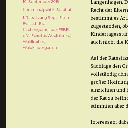
Veröffentlicht
10. September 2019
Langenhagen. Di
am
Kategorien
Kommunalpolitik
,
Stadtrat
Recht der Eltern
Schlagwörter
1. Ratssitzung Sept.
,
Eltern
,
bestimmt es Art
Ev.-Luth. Elia-
zugestanden, ob
Kirchengemeinde
,
FEBEL
Kindertagesstät
e.V.
,
Felicitas Weck (Linke)
,
Wahlfreiheit
,
auch nicht die
Waldkindergarten
Auf der Ratssitz
Sachlage den Gr
vollständig abh
großer Hoffnung
einrichten und 
der Rat zu befi
stimmten aber d
Interessant dab