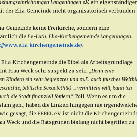
ziehungseinrichtungen Langenhagen e.V.
ein eigenständige
 mit der Elia-Gemeinde nicht organisatorisch verbunden
lia-Gemeinde keine Freikirche, sondern eine
ämlich die
Ev.-Luth. Elia-Kirchengemeinde Langenhagen.
://www.elia-kirchengemeinde.de/
.
. Elia-Kirchengemeinde die Bibel als Arbeitsgrundlage
int Frau Weck sehr suspekt zu sein: „
Denn eine
den Kindern ein sehr begrenztes und m.E. auch falsches Weltbi
schichte, biblische Sexualethik)
… vermitteln will, kann ich
rch die Stadt finanziell fördern.“
Toll! Wenn es um die
slam geht, haben die Linken hingegen nie irgendwelch
ie gesagt, die FEBEL e.V. ist nicht die Kirchengemeinde
au Weck und die Ratsgrünen bislang nicht begriffen zu