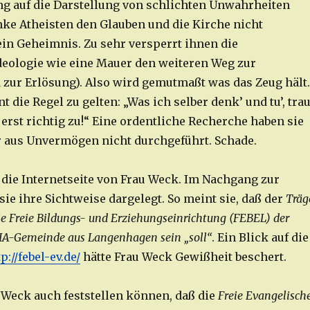
g auf die Darstellung von schlichten Unwahrheiten
nke Atheisten den Glauben und die Kirche nicht
ein Geheimnis. Zu sehr versperrt ihnen die
Ideologie wie eine Mauer den weiteren Weg zur
 zur Erlösung). Also wird gemutmaßt was das Zeug hält.
t die Regel zu gelten: „Was ich selber denk’ und tu’, tra
erst richtig zu!“ Eine ordentliche Recherche haben sie
r aus Unvermögen nicht durchgeführt. Schade.
 die Internetseite von Frau Weck. Im Nachgang zur
sie ihre Sichtweise dargelegt. So meint sie, daß der
Träg
ie Freie Bildungs- und Erziehungseinrichtung (FEBEL) der
LIA-Gemeinde aus Langenhagen sein „soll“
. Ein Blick auf die
p://febel-ev.de/
hätte Frau Weck Gewißheit beschert.
 Weck auch feststellen können, daß die
Freie Evangelisch