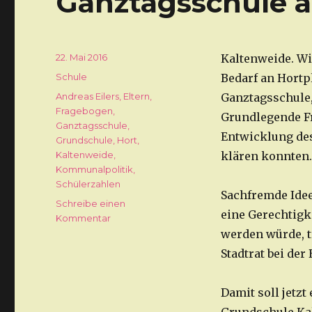
Ganztagsschule 
Veröffentlicht
22. Mai 2016
Kaltenweide. Wi
am
Kategorien
Schule
Bedarf an Hortp
Schlagwörter
Andreas Eilers
,
Eltern
,
Ganztagsschule,
Fragebogen
,
Grundlegende Fr
Ganztagsschule
,
Entwicklung des
Grundschule
,
Hort
,
Kaltenweide
,
klären konnten.
Kommunalpolitik
,
Schülerzahlen
Sachfremde Idee
Schreibe einen
eine Gerechtigk
Kommentar
zu
Schulelternratsvorsitzender
werden würde, t
Andreas
Stadtrat bei der
Eilers
bringt
Fragebogen
Damit soll jetz
zur