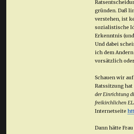
Ratsentscheidun
gründen. Daß li
verstehen, ist k
sozialistische 
Erkenntnis (und
Und dabei schein
ich dem Andern 
vorsätzlich ode
Schauen wir auf
Ratssitzung hat 
der Einrichtung d
freikirchlichen E
Internetseite
htt
Dann hätte Frau