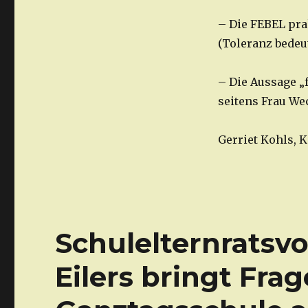
– Die FEBEL prak
(Toleranz bedeut
– Die Aussage „f
seitens Frau We
Gerriet Kohls, 
Schulelternratsv
Eilers bringt Fra