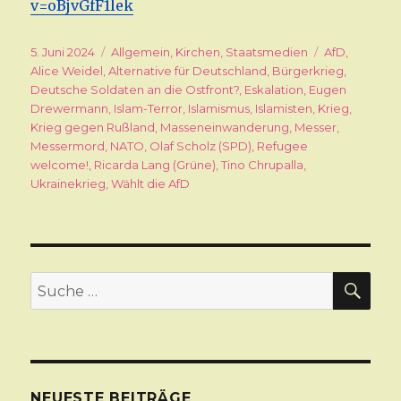
v=oBjvGfF1lek
Veröffentlicht
5. Juni 2024
Kategorien
Allgemein
,
Kirchen
,
Staatsmedien
Schlagwörte
AfD
,
am
Alice Weidel
,
Alternative für Deutschland
,
Bürgerkrieg
,
Deutsche Soldaten an die Ostfront?
,
Eskalation
,
Eugen
Drewermann
,
Islam-Terror
,
Islamismus
,
Islamisten
,
Krieg
,
Krieg gegen Rußland
,
Masseneinwanderung
,
Messer
,
Messermord
,
NATO
,
Olaf Scholz (SPD)
,
Refugee
welcome!
,
Ricarda Lang (Grüne)
,
Tino Chrupalla
,
Ukrainekrieg
,
Wählt die AfD
SU
Suche
nach:
NEUESTE BEITRÄGE