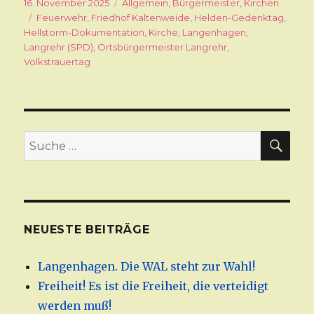
Veröffentlicht
16. November 2025
Kategorien
Allgemein
,
Bürgermeister
,
Kirchen
am
Schlagwörter
Feuerwehr
,
Friedhof Kaltenweide
,
Helden-Gedenktag
,
Hellstorm-Dokumentation
,
Kirche
,
Langenhagen
,
Langrehr (SPD)
,
Ortsbürgermeister Langrehr
,
Volkstrauertag
SU
Suche
nach:
NEUESTE BEITRÄGE
Langenhagen. Die WAL steht zur Wahl!
Freiheit! Es ist die Freiheit, die verteidigt
werden muß!