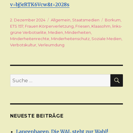
v=bj5rRTK6Vcw&t=2028s
Veröffentlicht
2. Dezember 2024
Kategorien
Allgemein
,
Staatsmedien
Schlagwörter
Borkum
,
am
ETS 157
,
Frauen Körperverletzung
,
Friesen
,
Klaasohm
,
links-
grüne Verbotselite
,
Medien
,
Minderheiten
,
Minderheitenrechte
,
Minderheitenschutz
,
Soziale Medien
,
Verbotskultur
,
Verleumdung
SU
Suche
nach:
NEUESTE BEITRÄGE
Langenhagen. Die WAL steht zur Wahl!