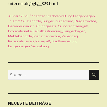
internet.de/bgb/__823.html
Veröffentlicht
16. März 2025
Kategorien
Stadtrat
,
Stadtverwaltung Langenhagen
am
Schlagwörter
Art. 2 GG
,
Behörde
,
Bürger
,
Bürgerbüro
,
Bürgerrechte
,
Datenmißbrauch
,
Grundgesetz
,
Grundrechtseingriff
,
Informationelle Selbstbestimmung
,
Langenhagen
,
Meldebehörde
,
Menschenrechte
,
Paßantrag
,
Personalausweis
,
Reisepaß
,
Stadtverwaltung
Langenhagen
,
Verwaltung
SU
Suche
nach:
NEUESTE BEITRÄGE