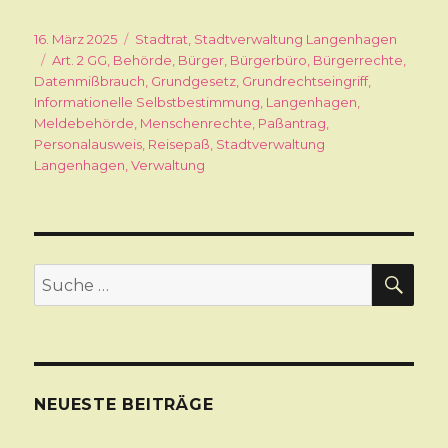
Veröffentlicht
16. März 2025
Kategorien
Stadtrat
,
Stadtverwaltung Langenhagen
am
Schlagwörter
Art. 2 GG
,
Behörde
,
Bürger
,
Bürgerbüro
,
Bürgerrechte
,
Datenmißbrauch
,
Grundgesetz
,
Grundrechtseingriff
,
Informationelle Selbstbestimmung
,
Langenhagen
,
Meldebehörde
,
Menschenrechte
,
Paßantrag
,
Personalausweis
,
Reisepaß
,
Stadtverwaltung
Langenhagen
,
Verwaltung
SU
Suche
nach:
NEUESTE BEITRÄGE