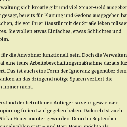
waltung sich kreativ gibt und viel Steuer-Geld ausgebe
r gesagt, bereits für Planung und Gedöns ausgegeben hat
chen, die vor ihrer Haustür mit der Straße leben müsse
es. Sie wollen etwas Einfaches, etwas Schlichtes und
bim.
 für die Anwohner funktionell sein. Doch die Verwaltu
al eine teure Arbeitsbeschaffungsmaßnahme daraus fü
iert. Das ist auch eine Form der Ignoranz gegenüber dem
anken an das dringend nötige Sparen verliert die
h immer nicht.
erstand der betroffenen Anlieger so sehr gewachsen,
Empörung freien Lauf gegeben haben. Dadurch ist auch
Mirko Heuer munter geworden. Denn im September
unalwahlen statt – und Herr Heuer möchte als