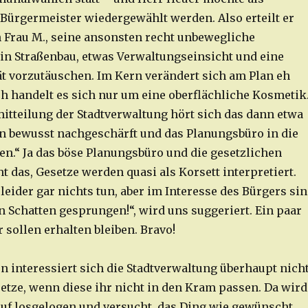
ürgermeister wiedergewählt werden. Also erteilt er
 Frau M., seine ansonsten recht unbewegliche
rin Straßenbau, etwas Verwaltungseinsicht und eine
ät vorzutäuschen. Im Kern verändert sich am Plan eh
ch handelt es sich nur um eine oberflächliche Kosmetik
mitteilung der Stadtverwaltung hört sich das dann etwa
en bewusst nachgeschärft und das Planungsbüro in die
n.“ Ja das böse Planungsbüro und die gesetzlichen
t das, Gesetze werden quasi als Korsett interpretiert.
eider gar nichts tun, aber im Interesse des Bürgers si
n Schatten gesprungen!“, wird uns suggeriert. Ein paar
 sollen erhalten bleiben. Bravo!
n interessiert sich die Stadtverwaltung überhaupt nich
setze, wenn diese ihr nicht in den Kram passen. Da wird
auf losgelogen und versucht, das Ding wie gewünscht