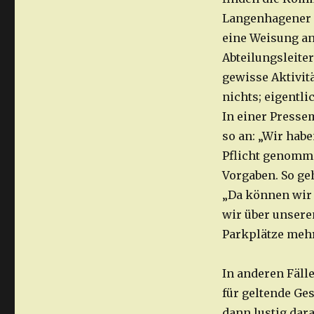
Langenhagener B
eine Weisung an
Abteilungsleite
gewisse Aktivit
nichts; eigentli
In einer Presse
so an: „Wir hab
Pflicht genomme
Vorgaben. So geh
„Da können wir l
wir über unsere
Parkplätze mehr
In anderen Fälle
für geltende Ge
dann lustig dar