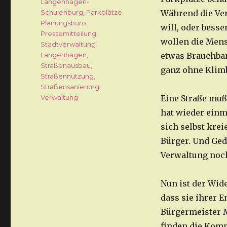
Langenhagen-
Schulenburg
,
Parkplätze
,
Während die Ver
Planungsbüro
,
will, oder besse
Pressemitteilung
,
wollen die Mens
Stadtverwaltung
Langenhagen
,
etwas Brauchbar
Straßenausbau
,
ganz ohne Klim
Straßennutzung
,
Straßensanierung
,
Verwaltung
Eine Straße muß
hat wieder einm
sich selbst kre
Bürger. Und Ged
Verwaltung noc
Nun ist der Wid
dass sie ihrer 
Bürgermeister 
finden die Komm