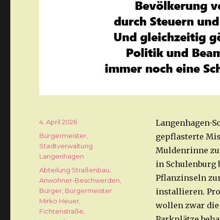
Veröffentlicht
4. April 2026
Langenhagen-Sc
am
Kategorien
Bürgermeister
,
gepflasterte Mi
Stadtverwaltung
Muldenrinne zur
Langenhagen
in Schulenburg 
Schlagwörter
Abteilung Straßenbau
,
Pflanzinseln z
Anwohner-Beschwerden
,
Bürger
,
Bürgermeister
installieren. P
Mirko Heuer
,
wollen zwar die
Fichtenstraße
,
Parkplätze beha