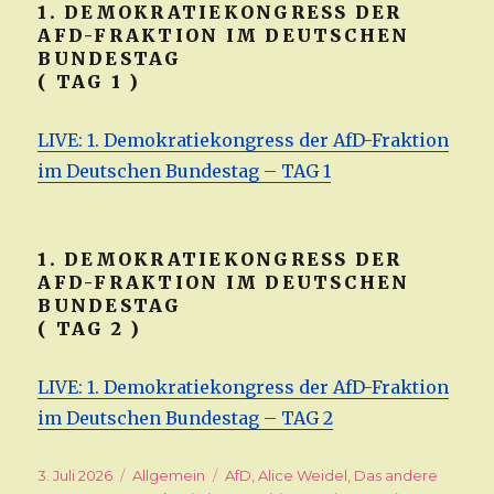
1. DEMOKRATIEKONGRESS DER
AFD-FRAKTION IM DEUTSCHEN
BUNDESTAG
( TAG 1 )
LIVE: 1. Demokratiekongress der AfD-Fraktion
im Deutschen Bundestag – TAG 1
1. DEMOKRATIEKONGRESS DER
AFD-FRAKTION IM DEUTSCHEN
BUNDESTAG
( TAG 2 )
LIVE: 1. Demokratiekongress der AfD-Fraktion
im Deutschen Bundestag – TAG 2
Veröffentlicht
3. Juli 2026
Kategorien
Allgemein
Schlagwörter
AfD
,
Alice Weidel
,
Das andere