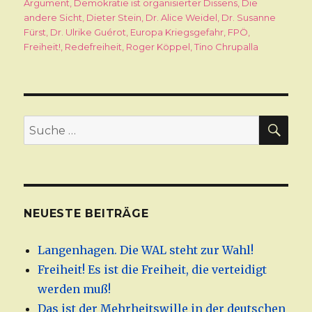
am
Argument
,
Demokratie ist organisierter Dissens
,
Die
andere Sicht
,
Dieter Stein
,
Dr. Alice Weidel
,
Dr. Susanne
Fürst
,
Dr. Ulrike Guérot
,
Europa Kriegsgefahr
,
FPÖ
,
Freiheit!
,
Redefreiheit
,
Roger Köppel
,
Tino Chrupalla
SU
Suche
nach:
NEUESTE BEITRÄGE
Langenhagen. Die WAL steht zur Wahl!
Freiheit! Es ist die Freiheit, die verteidigt
werden muß!
Das ist der Mehrheitswille in der deutschen