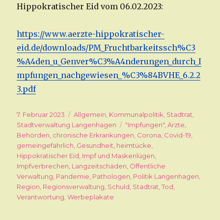
Hippokratischer Eid vom 06.02.2023:
https://www.aerzte-hippokratischer-
eid.de/downloads/PM_Fruchtbarkeitssch%C3
%A4den_u_Genver%C3%A4nderungen_durch_I
mpfungen_nachgewiesen_%C3%84BVHE_6.2.2
3.pdf
Veröffentlicht
7. Februar 2023
Kategorien
Allgemein
,
Kommunalpolitik
,
Stadtrat
,
am
Stadtverwaltung Langenhagen
Schlagwörter
"Impfungen"
,
Ärzte
,
Behörden
,
chronische Erkrankungen
,
Corona
,
Covid-19
,
gemeingefährlich
,
Gesundheit
,
heimtücke
,
Hippokratischer Eid
,
Impf und Maskenlügen
,
Impfverbrechen
,
Langzeitschäden
,
Öffentliche
Verwaltung
,
Pandemie
,
Pathologen
,
Politik Langenhagen
,
Region
,
Regionsverwaltung
,
Schuld
,
Stadtrat
,
Tod
,
Verantwortung
,
Werbeplakate