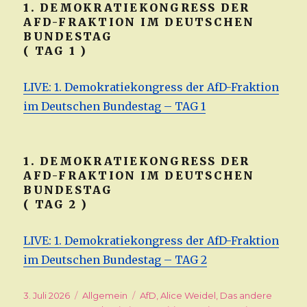
1. DEMOKRATIEKONGRESS DER
AFD-FRAKTION IM DEUTSCHEN
BUNDESTAG
( TAG 1 )
LIVE: 1. Demokratiekongress der AfD-Fraktion
im Deutschen Bundestag – TAG 1
1. DEMOKRATIEKONGRESS DER
AFD-FRAKTION IM DEUTSCHEN
BUNDESTAG
( TAG 2 )
LIVE: 1. Demokratiekongress der AfD-Fraktion
im Deutschen Bundestag – TAG 2
Veröffentlicht
3. Juli 2026
Kategorien
Allgemein
Schlagwörter
AfD
,
Alice Weidel
,
Das andere