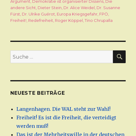
am
Argument
,
Demokratie ist organisierter Dissens
,
Die
andere Sicht
,
Dieter Stein
,
Dr. Alice Weidel
,
Dr. Susanne
Fürst
,
Dr. Ulrike Guérot
,
Europa Kriegsgefahr
,
FPÖ
,
Freiheit!
,
Redefreiheit
,
Roger Köppel
,
Tino Chrupalla
SU
Suche
nach:
NEUESTE BEITRÄGE
Langenhagen. Die WAL steht zur Wahl!
Freiheit! Es ist die Freiheit, die verteidigt
werden muß!
Das ist der Mehrheitswille in der deutschen