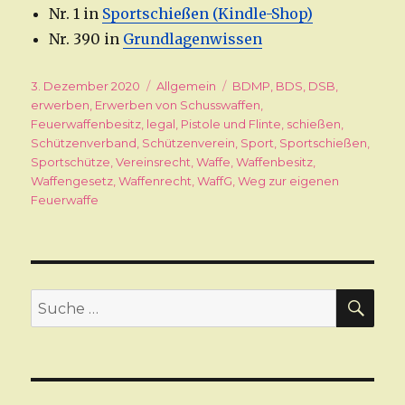
Nr. 1 in
Sportschießen (Kindle-Shop)
Nr. 390 in
Grundlagenwissen
Veröffentlicht
3. Dezember 2020
Kategorien
Allgemein
Schlagwörter
BDMP
,
BDS
,
DSB
,
am
erwerben
,
Erwerben von Schusswaffen
,
Feuerwaffenbesitz
,
legal
,
Pistole und Flinte
,
schießen
,
Schützenverband
,
Schützenverein
,
Sport
,
Sportschießen
,
Sportschütze
,
Vereinsrecht
,
Waffe
,
Waffenbesitz
,
Waffengesetz
,
Waffenrecht
,
WaffG
,
Weg zur eigenen
Feuerwaffe
SU
Suche
nach: