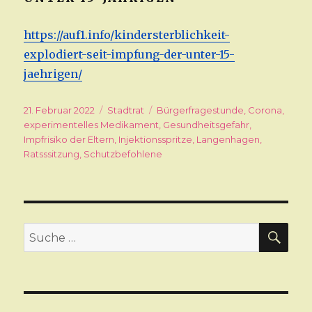
https://auf1.info/kindersterblichkeit-
explodiert-seit-impfung-der-unter-15-
jaehrigen/
Veröffentlicht
21. Februar 2022
Kategorien
Stadtrat
Schlagwörter
Bürgerfragestunde
,
Corona
,
am
experimentelles Medikament
,
Gesundheitsgefahr
,
Impfrisiko der Eltern
,
Injektionsspritze
,
Langenhagen
,
Ratsssitzung
,
Schutzbefohlene
SU
Suche
nach: