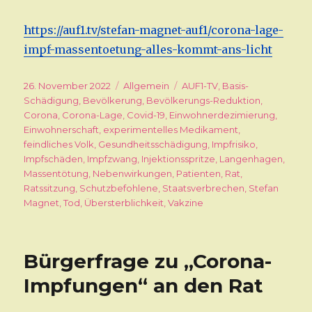
https://auf1.tv/stefan-magnet-auf1/corona-lage-
impf-massentoetung-alles-kommt-ans-licht
Veröffentlicht
26. November 2022
Kategorien
Allgemein
Schlagwörter
AUF1-TV
,
Basis-
am
Schädigung
,
Bevölkerung
,
Bevölkerungs-Reduktion
,
Corona
,
Corona-Lage
,
Covid-19
,
Einwohnerdezimierung
,
Einwohnerschaft
,
experimentelles Medikament
,
feindliches Volk
,
Gesundheitsschädigung
,
Impfrisiko
,
Impfschäden
,
Impfzwang
,
Injektionsspritze
,
Langenhagen
,
Massentötung
,
Nebenwirkungen
,
Patienten
,
Rat
,
Ratssitzung
,
Schutzbefohlene
,
Staatsverbrechen
,
Stefan
Magnet
,
Tod
,
Übersterblichkeit
,
Vakzine
Bürgerfrage zu „Corona-
Impfungen“ an den Rat