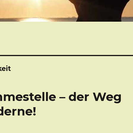
eit
mestelle – der Weg
derne!