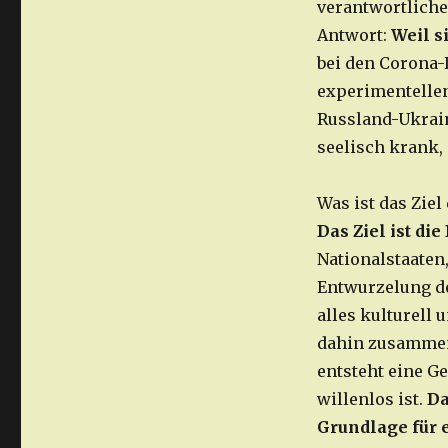
verantwortliche
Antwort:
Weil s
bei den Corona
experimentelle
Russland-Ukrain
seelisch krank, 
Was ist das Ziel
Das Ziel ist di
Nationalstaaten
Entwurzelung de
alles kulturell
dahin zusammeng
entsteht eine Ge
willenlos ist.
Da
Grundlage für