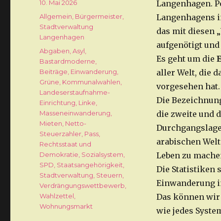
Veröffentlicht
10. Mai 2026
Langenhagen. Po
am
Kategorien
Allgemein
,
Bürgermeister
,
Langenhagens in
Stadtverwaltung
das mit diesen 
Langenhagen
aufgenötigt und
Schlagwörter
Abgaben
,
Asyl
,
Es geht um die
Bastardmoderne
,
Beiträge
,
Einwanderung
,
aller Welt, die
Grüne
,
Kommunalwahlen
,
vorgesehen hat.
Landeserstaufnahme-
Die Bezeichnung
Einrichtung
,
Linke
,
Masseneinwanderung
,
die zweite und d
Mieten
,
Netto-
Durchgangslage
Steuerzahler
,
Pass
,
arabischen Welt
Rechtsstaat und
Demokratie
,
Sozialsystem
,
Leben zu machen
SPD
,
Staatsangehörigkeit
,
Die Statistiken 
Stadtverwaltung
,
Steuern
,
Einwanderung in
Verdrängungswettbewerb
,
Wahlzettel
,
Das können wir
Wohnungsmarkt
wie jedes Syste