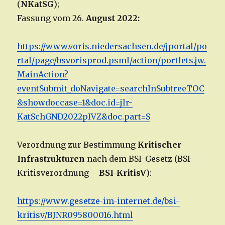
(
NKatSG
);
Fassung vom 26.
August 2022:
https://www.voris.niedersachsen.de/jportal/po
rtal/page/bsvorisprod.psml/action/portlets.jw.
MainAction?
eventSubmit_doNavigate=searchInSubtreeTOC
&showdoccase=1&doc.id=jlr-
KatSchGND2022pIVZ&doc.part=S
Verordnung zur Bestimmung
Kritischer
Infrastrukturen
nach dem BSI-Gesetz (BSI-
Kritisverordnung –
BSI-KritisV
):
https://www.gesetze-im-internet.de/bsi-
kritisv/BJNR095800016.html