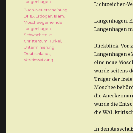
Langenhagen
Lichtzeichen-Ve
Schlagwörter
Buch-Neuerscheinung
,
DITIB
,
Erdogan
,
Islam
,
Langenhagen. Ei
Moscheegemeinde
Langenhagen
,
Langenhagen mi
Schwachstelle
Christentum
,
Türkei
,
Rückblick
: Vor
Unterminierung
Deutschlands
,
Langenhagen e.V
Vereinssatzung
eine neue Mosch
wurde seitens d
Träger der freie
Moschee behörde
die Anerkennung
wurde die Entsc
die WAL kritisc
In den Ausschuß