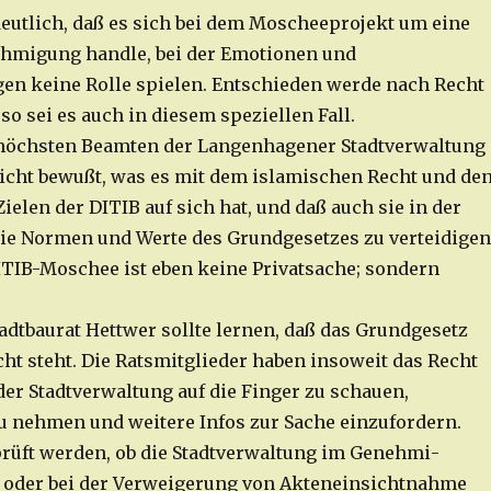
eutlich, daß es sich bei dem Moscheeprojekt um eine
ehmi­gung handle, bei der Emotionen und
n keine Rolle spielen. Entschieden werde nach Recht
so sei es auch in diesem speziellen Fall.
 höchsten Beamten der Langenhagener Stadtverwaltung
nicht bewußt, was es mit dem islamischen Recht und de
ielen der DITIB auf sich hat, und daß auch sie in der
 die Normen und Werte des Grundgesetzes zu verteidigen
ITIB-Moschee ist eben keine Privat­sache; sondern
adtbaurat Hettwer sollte lernen, daß das Grundgesetz
ht steht. Die Ratsmit­glieder haben insoweit das Recht
 der Stadtverwaltung auf die Finger zu schauen,
u nehmen und weitere Infos zur Sache einzufordern.
rüft werden, ob die Stadtverwaltung im Genehmi­
 oder bei der Verweigerung von Akteneinsichtnahme