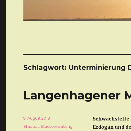
Schlagwort: Unterminierung 
Langenhagener Mo
Veröffentlicht
9. August 2018
Schwachstelle 
am
Kategorien
Stadtrat
,
Stadtverwaltung
Erdogan und de