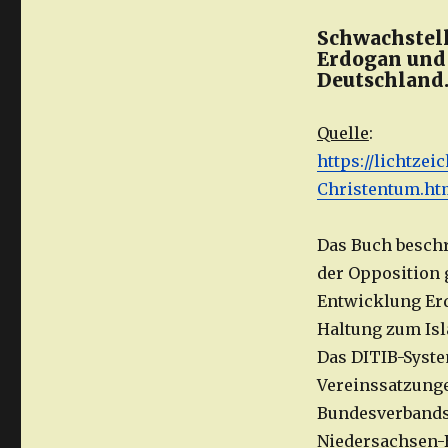
Schwachstel
Erdogan und 
Deutschland
Quelle
:
https://lichtze
Christentum.ht
Das Buch beschr
der Opposition g
Entwicklung Er
Haltung zum Is
Das DITIB-Syste
Vereinssatzunge
Bundesverbands
Niedersachsen-