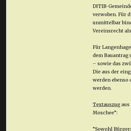
DITIB-Gemeindev
verwoben. Für d
unmittelbar bind
Vereinsrecht al
Für Langenhagen
dem Bauantrag 
– sowie das zwö
Die aus der ein
werden ebenso 
werden.
Textauszug
aus 
Moschee“:
“Sowohl Bürgerm