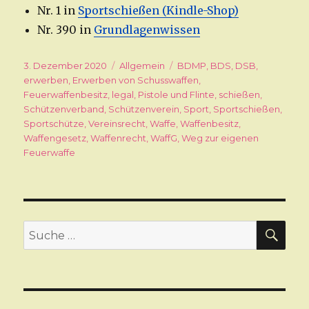
Nr. 1 in
Sportschießen (Kindle-Shop)
Nr. 390 in
Grundlagenwissen
Veröffentlicht
3. Dezember 2020
Kategorien
Allgemein
Schlagwörter
BDMP
,
BDS
,
DSB
,
am
erwerben
,
Erwerben von Schusswaffen
,
Feuerwaffenbesitz
,
legal
,
Pistole und Flinte
,
schießen
,
Schützenverband
,
Schützenverein
,
Sport
,
Sportschießen
,
Sportschütze
,
Vereinsrecht
,
Waffe
,
Waffenbesitz
,
Waffengesetz
,
Waffenrecht
,
WaffG
,
Weg zur eigenen
Feuerwaffe
SU
Suche
nach: