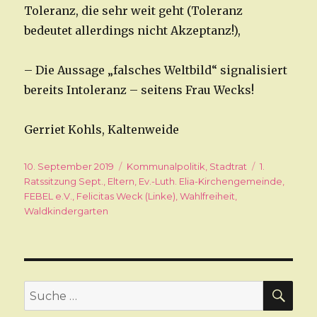
Toleranz, die sehr weit geht (Toleranz
bedeutet allerdings nicht Akzeptanz!),
– Die Aussage „falsches Weltbild“ signalisiert
bereits Intoleranz – seitens Frau Wecks!
Gerriet Kohls, Kaltenweide
Veröffentlicht
10. September 2019
Kategorien
Kommunalpolitik
,
Stadtrat
Schlagwört
1.
am
Ratssitzung Sept.
,
Eltern
,
Ev.-Luth. Elia-Kirchengemeinde
,
FEBEL e.V.
,
Felicitas Weck (Linke)
,
Wahlfreiheit
,
Waldkindergarten
SU
Suche
nach: