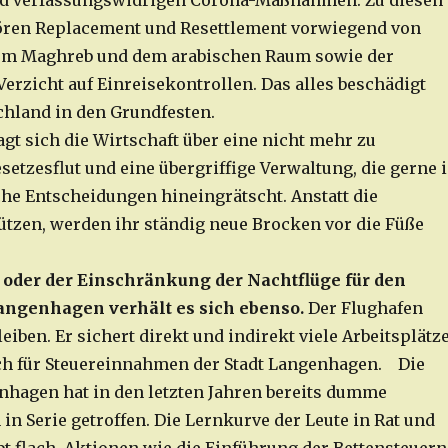
d verfassungswidrigen Corona-Maßnahmen. Zu diesen
ören Replacement und Resettlement vorwiegend von
em Maghreb und dem arabischen Raum sowie der
erzicht auf Einreisekontrollen. Das alles beschädigt
chland in den Grundfesten.
agt sich die Wirtschaft über eine nicht mehr zu
etzesflut und eine übergriffige Verwaltung, die gerne 
e Entscheidungen hineingrätscht. Anstatt die
tützen, werden ihr ständig neue Brocken vor die Füße
 oder der Einschränkung der Nachtflüge für den
angenhagen verhält es sich ebenso.
Der Flughafen
eiben. Er sichert direkt und indirekt viele Arbeitsplätz
ch für Steuereinnahmen der Stadt Langenhagen. Die
enhagen hat in den letzten Jahren bereits dumme
in Serie getroffen. Die Lernkurve der Leute in Rat und