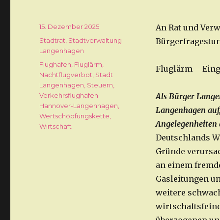
Veröffentlicht
15. Dezember 2025
An Rat und Ver
am
Kategorien
Stadtrat
,
Stadtverwaltung
Bürgerfragestun
Langenhagen
Schlagwörter
Flughafen
,
Fluglärm
,
Fluglärm – Eing
Nachtflugverbot
,
Stadt
Langenhagen
,
Steuern
,
Verkehrsflughafen
Als Bürger Lange
Hannover-Langenhagen
,
Langenhagen auf, j
Wertschöpfungskette
,
Angelegenheiten 
Wirtschaft
Deutschlands Wir
Gründe verursach
an einem fremde
Gasleitungen u
weitere schwach
wirtschaftsfeind