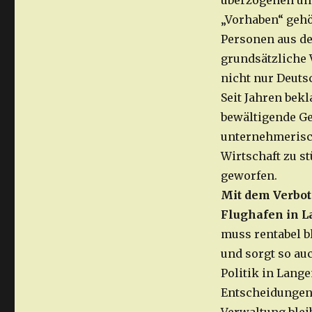
überzogenen un
„Vorhaben“ geh
Personen aus d
grundsätzliche V
nicht nur Deuts
Seit Jahren bekl
bewältigende Ges
unternehmerisch
Wirtschaft zu s
geworfen.
Mit dem Verbot
Flughafen in L
muss rentabel bl
und sorgt so au
Politik in Lang
Entscheidungen 