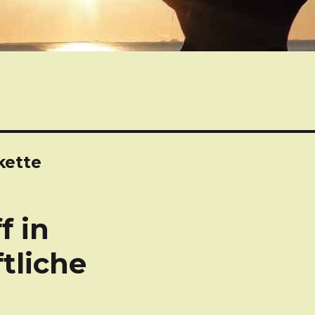
kette
f in
tliche