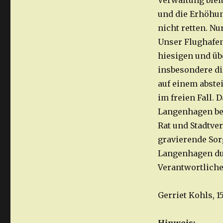
Verwaltung blei
und die Erhöhu
nicht retten. N
Unser Flughafen
hiesigen und üb
insbesondere di
auf einem abste
im freien Fall.
Langenhagen be
Rat und Stadtve
gravierende Sor
Langenhagen dur
Verantwortliche
Gerriet Kohls, 1