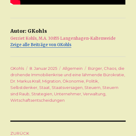
Autor:
GKohls
Gerriet Kohls, M.A. 30855 Langenhagen-Kaltenweide
Zeige alle Beiträge von GKohls
Autor
GKohls
Veröffentlicht
8. Januar 2025
Kategorien
Allgemein
Schlagwörter
Bürger
,
Chaos
,
die
drohende Immobilienkrise und eine lähmende Bürokratie
am
,
Dr. Markus Krall
,
Migration
,
Ökonomie
,
Politik
,
Selbstdenker
,
Staat
,
Staatsversagen
,
Steuern
,
Steuern
sind Raub
,
Strategien
,
Unternehmer
,
Verwaltung
,
Wirtschaftsentscheidungen
Beitragsnavigation
ZURÜCK