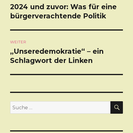
2024 und zuvor: Was für eine
Vorheriger
bürgerverachtende Politik
Beitrag:
WEITER
„Unseredemokratie“ – ein
Nächster
Schlagwort der Linken
Beitrag:
SU
Suche
nach: