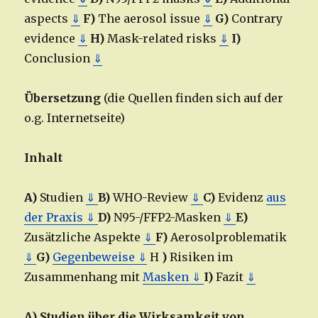
aspects
⇓
F)
The aerosol issue
⇓
G)
Contrary
evidence
⇓
H)
Mask-related risks
⇓
I)
Conclusion
⇓
Übersetzung
(die Quellen finden sich auf der
o.g. Internetseite)
Inhalt
A)
Studien
⇓
B)
WHO-Review
⇓
C)
Evidenz
aus
der Praxis ⇓
D)
N95-/FFP2-Masken
⇓
E)
Zusätzliche Aspekte
⇓
F)
Aerosolproblematik
⇓
G)
Gegenbeweise ⇓
H
)
Risiken im
Zusammenhang mit
Masken ⇓
I)
Fazit
⇓
A) Studien über die Wirksamkeit von