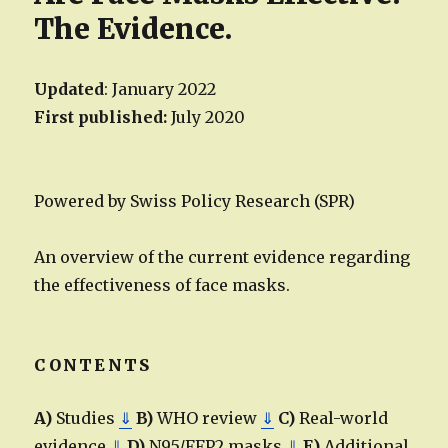
The Evidence.
Updated
: January 2022
First published:
July 2020
Powered by Swiss Policy Research (SPR)
An overview of the current evidence regarding
the effectiveness of face masks.
CONTENTS
A)
Studies
⇓
B)
WHO review
⇓
C)
Real-world
evidence
⇓
D)
N95/FFP2 masks
⇓
E)
Additional