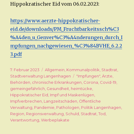
Hippokratischer Eid vom 06.02.2023:
https://www.aerzte-hippokratischer-
eid.de/downloads/PM_Fruchtbarkeitssch%C3
%A4den_u_Genver%C3%A4nderungen_durch_I
mpfungen_nachgewiesen_%C3%84BVHE_6.2.2
3.pdf
Veröffentlicht
7. Februar 2023
Kategorien
Allgemein
,
Kommunalpolitik
,
Stadtrat
,
am
Stadtverwaltung Langenhagen
Schlagwörter
"Impfungen"
,
Ärzte
,
Behörden
,
chronische Erkrankungen
,
Corona
,
Covid-19
,
gemeingefährlich
,
Gesundheit
,
heimtücke
,
Hippokratischer Eid
,
Impf und Maskenlügen
,
Impfverbrechen
,
Langzeitschäden
,
Öffentliche
Verwaltung
,
Pandemie
,
Pathologen
,
Politik Langenhagen
,
Region
,
Regionsverwaltung
,
Schuld
,
Stadtrat
,
Tod
,
Verantwortung
,
Werbeplakate