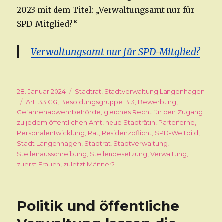
2023 mit dem Titel: „Verwaltungsamt nur für
SPD-Mitglied?“
Verwaltungsamt nur für SPD-Mitglied?
Veröffentlicht
28. Januar 2024
Kategorien
Stadtrat
,
Stadtverwaltung Langenhagen
am
Schlagwörter
Art. 33 GG
,
Besoldungsgruppe B 3
,
Bewerbung
,
Gefahrenabwehrbehörde
,
gleiches Recht für den Zugang
zu jedem öffentlichen Amt
,
neue Stadträtin
,
Parteiferne
,
Personalentwicklung
,
Rat
,
Residenzpflicht
,
SPD-Weltbild
,
Stadt Langenhagen
,
Stadtrat
,
Stadtverwaltung
,
Stellenausschreibung
,
Stellenbesetzung
,
Verwaltung
,
zuerst Frauen
,
zuletzt Männer?
Politik und öffentliche