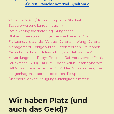
Akuten-Erwachsenen-Tod-Syndrom:c
Veröffentlicht
23. Januar 2023
Kategorien
Kommunalpolitik
,
Stadtrat
,
am
Stadtverwaltung Langenhagen
Schlagwörter
Bevölkerungsdezimierung
,
Blutgerinsel
,
Blutverunreinigung
,
Bürgermeister Heuer
,
CDU-
Fraktionsvorsitzender Veltrup
,
Corona-Impfung
,
Corona-
Management
,
Fehlgeburten
,
Föten sterben
,
Fraktionen
,
Geburtenrückgang
,
Infrastruktur
,
Mandelzweig e.V.
,
Mißbildungen an Babys
,
Personal
,
Ratsvorsitzender Frank
Stuckmann (SPD)
,
SADS = Sudden Adult Death Syndrom
,
SPD-Fraktionsvorsitzender Dr. Köhler
,
Spikeprotein
,
Stadt
Langenhagen
,
Stadtrat
,
Tod durch die Spritze
,
Übersterblichkeit
,
Zeugungsunfähigkeit nimmt zu
Wir haben Platz (und
auch das Geld)?