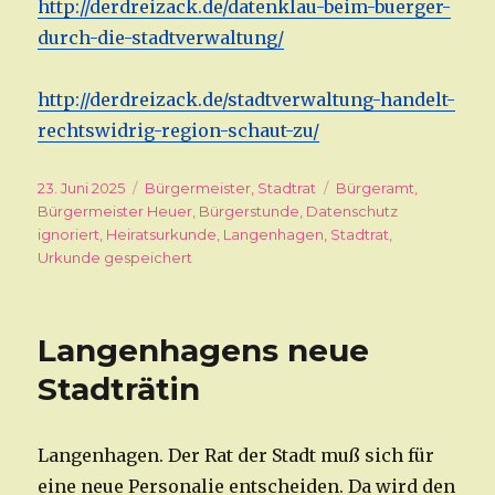
http://derdreizack.de/datenklau-beim-buerger-
durch-die-stadtverwaltung/
http://derdreizack.de/stadtverwaltung-handelt-
rechtswidrig-region-schaut-zu/
Veröffentlicht
23. Juni 2025
Kategorien
Bürgermeister
,
Stadtrat
Schlagwörter
Bürgeramt
,
am
Bürgermeister Heuer
,
Bürgerstunde
,
Datenschutz
ignoriert
,
Heiratsurkunde
,
Langenhagen
,
Stadtrat
,
Urkunde gespeichert
Langenhagens neue
Stadträtin
Langenhagen. Der Rat der Stadt muß sich für
eine neue Personalie entscheiden. Da wird den