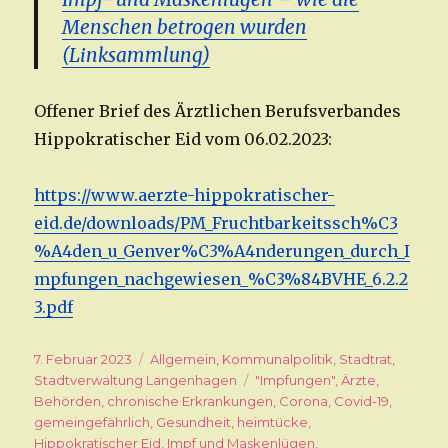
Menschen betrogen wurden
(Linksammlung)
Offener Brief des Ärztlichen Berufsverbandes
Hippokratischer Eid vom 06.02.2023:
https://www.aerzte-hippokratischer-
eid.de/downloads/PM_Fruchtbarkeitssch%C3
%A4den_u_Genver%C3%A4nderungen_durch_I
mpfungen_nachgewiesen_%C3%84BVHE_6.2.2
3.pdf
Veröffentlicht
7. Februar 2023
Kategorien
Allgemein
,
Kommunalpolitik
,
Stadtrat
,
am
Stadtverwaltung Langenhagen
Schlagwörter
"Impfungen"
,
Ärzte
,
Behörden
,
chronische Erkrankungen
,
Corona
,
Covid-19
,
gemeingefährlich
,
Gesundheit
,
heimtücke
,
Hippokratischer Eid
,
Impf und Maskenlügen
,