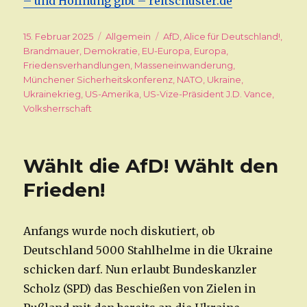
– und Hoffnung gibt – reitschuster.de
Veröffentlicht
15. Februar 2025
Kategorien
Allgemein
Schlagwörter
AfD
,
Alice für Deutschland!
,
am
Brandmauer
,
Demokratie
,
EU-Europa
,
Europa
,
Friedensverhandlungen
,
Masseneinwanderung
,
Münchener Sicherheitskonferenz
,
NATO
,
Ukraine
,
Ukrainekrieg
,
US-Amerika
,
US-Vize-Präsident J.D. Vance
,
Volksherrschaft
Wählt die AfD! Wählt den
Frieden!
Anfangs wurde noch diskutiert, ob
Deutschland 5000 Stahlhelme in die Ukraine
schicken darf. Nun erlaubt Bundeskanzler
Scholz (SPD) das Beschießen von Zielen in