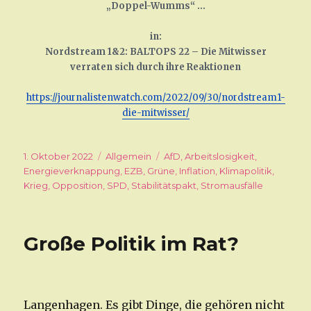
„Doppel-Wumms“ …
in:
Nordstream 1&2: BALTOPS 22 – Die Mitwisser
verraten sich durch ihre Reaktionen
https://journalistenwatch.com/2022/09/30/nordstream1-
die-mitwisser/
Veröffentlicht
1. Oktober 2022
Kategorien
Allgemein
Schlagwörter
AfD
,
Arbeitslosigkeit
,
am
Energieverknappung
,
EZB
,
Grüne
,
Inflation
,
Klimapolitik
,
Krieg
,
Opposition
,
SPD
,
Stabilitätspakt
,
Stromausfälle
Große Politik im Rat?
Langenhagen. Es gibt Dinge, die gehören nicht