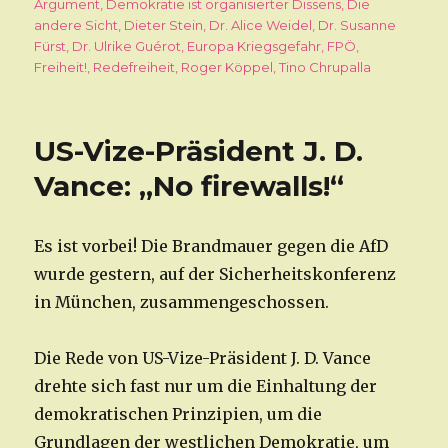
am
Argument
,
Demokratie ist organisierter Dissens
,
Die
andere Sicht
,
Dieter Stein
,
Dr. Alice Weidel
,
Dr. Susanne
Fürst
,
Dr. Ulrike Guérot
,
Europa Kriegsgefahr
,
FPÖ
,
Freiheit!
,
Redefreiheit
,
Roger Köppel
,
Tino Chrupalla
US-Vize-Präsident J. D.
Vance: „No firewalls!“
Es ist vorbei! Die Brandmauer gegen die AfD
wurde gestern, auf der Sicherheitskonferenz
in München, zusammengeschossen.
Die Rede von US-Vize-Präsident J. D. Vance
drehte sich fast nur um die Einhaltung der
demokratischen Prinzipien, um die
Grundlagen der westlichen Demokratie, um