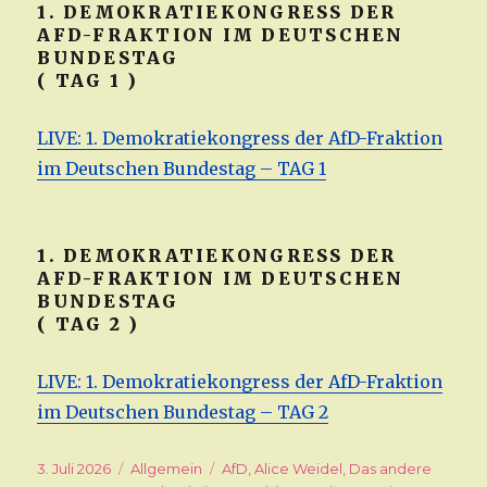
1. DEMOKRATIEKONGRESS DER
AFD-FRAKTION IM DEUTSCHEN
BUNDESTAG
( TAG 1 )
LIVE: 1. Demokratiekongress der AfD-Fraktion
im Deutschen Bundestag – TAG 1
1. DEMOKRATIEKONGRESS DER
AFD-FRAKTION IM DEUTSCHEN
BUNDESTAG
( TAG 2 )
LIVE: 1. Demokratiekongress der AfD-Fraktion
im Deutschen Bundestag – TAG 2
Veröffentlicht
3. Juli 2026
Kategorien
Allgemein
Schlagwörter
AfD
,
Alice Weidel
,
Das andere