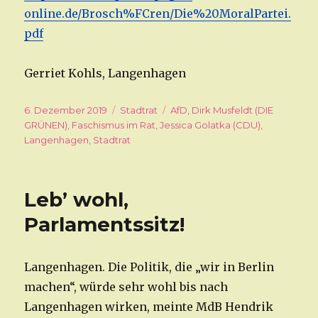
online.de/Brosch%FCren/Die%20MoralPartei.
pdf
Gerriet Kohls, Langenhagen
Veröffentlicht
6. Dezember 2019
Kategorien
Stadtrat
Schlagwörter
AfD
,
Dirk Musfeldt (DIE
am
GRÜNEN)
,
Faschismus im Rat
,
Jessica Golatka (CDU)
,
Langenhagen
,
Stadtrat
Leb’ wohl,
Parlamentssitz!
Langenhagen. Die Politik, die „wir in Berlin
machen“, würde sehr wohl bis nach
Langenhagen wirken, meinte MdB Hendrik