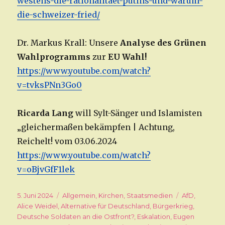
westens-die-rationalitaet-putins-und-warum-
die-schweizer-fried/
Dr. Markus Krall: Unsere
Analyse des Grünen
Wahlprogramms
zur
EU Wahl!
https://www.youtube.com/watch?
v=tvksPNn3Go0
Ricarda Lang
will Sylt-Sänger und Islamisten
„gleichermaßen bekämpfen | Achtung,
Reichelt! vom 03.06.2024
https://www.youtube.com/watch?
v=oBjvGfF1lek
Veröffentlicht
5. Juni 2024
Kategorien
Allgemein
,
Kirchen
,
Staatsmedien
Schlagwörte
AfD
,
am
Alice Weidel
,
Alternative für Deutschland
,
Bürgerkrieg
,
Deutsche Soldaten an die Ostfront?
,
Eskalation
,
Eugen