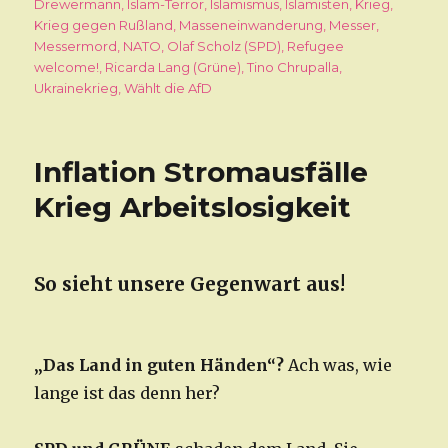
Drewermann
,
Islam-Terror
,
Islamismus
,
Islamisten
,
Krieg
,
Krieg gegen Rußland
,
Masseneinwanderung
,
Messer
,
Messermord
,
NATO
,
Olaf Scholz (SPD)
,
Refugee
welcome!
,
Ricarda Lang (Grüne)
,
Tino Chrupalla
,
Ukrainekrieg
,
Wählt die AfD
Inflation Stromausfälle
Krieg Arbeitslosigkeit
So sieht unsere Gegenwart aus!
„Das Land in guten Händen“?
Ach was, wie
lange ist das denn her?