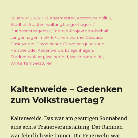
Veröffentlicht
19. Januar 2026
Kategorien
Bürgermeister
,
Kommunalpolitik
,
am
Stadtrat
,
Stadtverwaltung Langenhagen
Schlagwörter
Bundesnetzagentur
,
Energie-Projektgesellschaft
Langenhagen mbH
,
EPL
,
Fernwärme
,
Gasausfall
,
Gaskaverne
,
Gasspeicher
,
Gasversorgungslage
,
Heizperiode
,
Kaltenweide
,
Langenhagen
,
Stadtverwaltung
,
Weiherfeld
,
Wetteronline.de
,
Wintertemperaturen
Kaltenweide – Gedenken
zum Volkstrauertag?
Kaltenweide. Das war am gestrigen Sonnabend
eine echte Trauerveranstaltung. Der Rahmen
war feierlich wie immer. Die Feuerwehr war