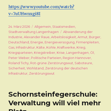
https://www.youtube.com/watch?
v=7uUHwnxgi8I
Veröffentlicht
24. März 2026
Kategorien
Allgemein
,
Staatsmedien
,
am
Stadtverwaltung Langenhagen
Schlagwörter
Abwanderung der
Industrie
,
Alexander Raue
,
Arbeitslosigkeit
,
Armut
,
Bürger
,
Deutschland
,
Energie
,
Energieversogung
,
Firmenpleiten
,
Gas
,
Infrastruktur
,
Kälte
,
Kohle
,
Kraftwerke
,
Krieg
,
Kriegsparteien
,
Kriegstreiber
,
Krise
,
Langenhagen
,
Öl
,
Peter Weber
,
Politische Parteien
,
Region Hannover
,
Roland Tichy
,
Rot-grüne Zerstörungswut
,
Saboteure
,
Sicherheit
,
Wohlstand
,
Zerstörung der deutschen
Infrastruktur
,
Zerstörungswut
Schornsteinfegerschule:
Verwaltung will viel mehr