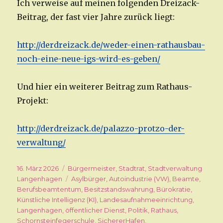
Ich verweise auf meinen folgenden Dreizack-
Beitrag, der fast vier Jahre zurück liegt:
http://derdreizack.de/weder-einen-rathausbau-
noch-eine-neue-igs-wird-es-geben/
Und hier ein weiterer Beitrag zum Rathaus-
Projekt:
http://derdreizack.de/palazzo-protzo-der-
verwaltung/
Veröffentlicht
16. März 2026
Kategorien
Bürgermeister
,
Stadtrat
,
Stadtverwaltung
am
Langenhagen
Schlagwörter
Asylbürger
,
Autoindustrie (VW)
,
Beamte
,
Berufsbeamtentum
,
Besitzstandswahrung
,
Bürokratie
,
Künstliche Intelligenz (KI)
,
Landesaufnahmeeinrichtung
,
Langenhagen
,
öffentlicher Dienst
,
Politik
,
Rathaus
,
Schornsteinfegerschule
,
SichererHafen
,