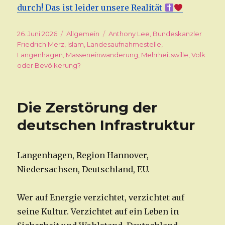
durch! Das ist leider unsere Realität
Veröffentlicht
26. Juni 2026
Kategorien
Allgemein
Schlagwörter
Anthony Lee
,
Bundeskanzler
am
Friedrich Merz
,
Islam
,
Landesaufnahmestelle
,
Langenhagen
,
Masseneinwanderung
,
Mehrheitswille
,
Volk
oder Bevölkerung?
Die Zerstörung der
deutschen Infrastruktur
Langenhagen, Region Hannover,
Niedersachsen, Deutschland, EU.
Wer auf Energie verzichtet, verzichtet auf
seine Kultur. Verzichtet auf ein Leben in