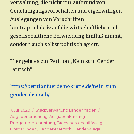
Verwaltung, die nicht nur aufgrund von
Genehmigungsvorbehalten und eigenwilligen
Auslegungen von Vorschriften
kontraproduktiv auf die wirtschaftliche und
gesellschaftliche Entwicklung Einfluß nimmt,
sondern auch selbst politisch agiert.
Hier geht es zur Petition „Nein zum Gender-
Deutsch“
https://petitionfuerdemokratie.de/nein-zum-
gender-deutsch/
Veröffentlicht
7. Juli 2020
Kategorien
Stadtverwaltung Langenhagen
Schlagwörter
am
Abgabenerhöhung
,
Ausgabenkürzung
,
Budgetüberschreitung
,
Dienstpostenauflösung
,
Einsparungen
,
Gender-Deutsch
,
Gender-Gaga
,