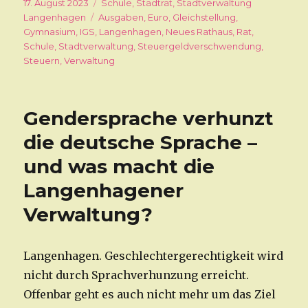
Veröffentlicht
17. August 2023
Kategorien
Schule
,
Stadtrat
,
Stadtverwaltung
am
Langenhagen
Schlagwörter
Ausgaben
,
Euro
,
Gleichstellung
,
Gymnasium
,
IGS
,
Langenhagen
,
Neues Rathaus
,
Rat
,
Schule
,
Stadtverwaltung
,
Steuergeldverschwendung
,
Steuern
,
Verwaltung
Gendersprache verhunzt
die deutsche Sprache –
und was macht die
Langenhagener
Verwaltung?
Langenhagen. Geschlechtergerechtigkeit wird
nicht durch Sprachverhunzung erreicht.
Offenbar geht es auch nicht mehr um das Ziel