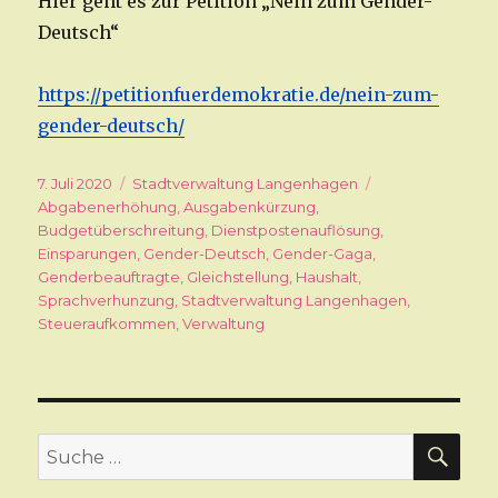
Hier geht es zur Petition „Nein zum Gender-
Deutsch“
https://petitionfuerdemokratie.de/nein-zum-
gender-deutsch/
Veröffentlicht
7. Juli 2020
Kategorien
Stadtverwaltung Langenhagen
Schlagwörter
am
Abgabenerhöhung
,
Ausgabenkürzung
,
Budgetüberschreitung
,
Dienstpostenauflösung
,
Einsparungen
,
Gender-Deutsch
,
Gender-Gaga
,
Genderbeauftragte
,
Gleichstellung
,
Haushalt
,
Sprachverhunzung
,
Stadtverwaltung Langenhagen
,
Steueraufkommen
,
Verwaltung
SU
Suche
nach: