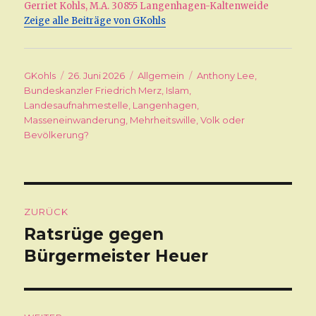
Gerriet Kohls, M.A. 30855 Langenhagen-Kaltenweide
Zeige alle Beiträge von GKohls
Autor
GKohls
Veröffentlicht
26. Juni 2026
Kategorien
Allgemein
Schlagwörter
Anthony Lee
,
Bundeskanzler Friedrich Merz
am
,
Islam
,
Landesaufnahmestelle
,
Langenhagen
,
Masseneinwanderung
,
Mehrheitswille
,
Volk oder
Bevölkerung?
Beitragsnavigation
ZURÜCK
Ratsrüge gegen
Vorheriger
Bürgermeister Heuer
Beitrag: