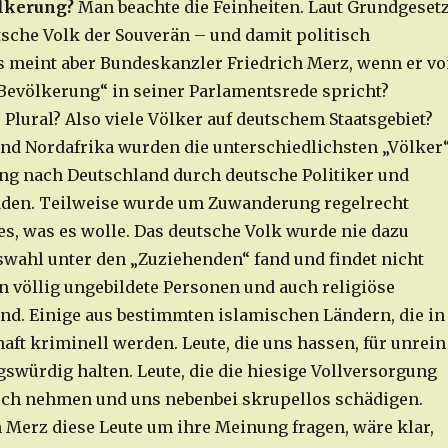
ölkerung?
Man beachte die Feinheiten. Laut Grundgeset
utsche Volk der Souverän – und damit politisch
 meint aber Bundeskanzler Friedrich Merz, wenn er v
Bevölkerung“ in seiner Parlamentsrede spricht?
Plural? Also viele Völker auf deutschem Staatsgebiet?
nd Nordafrika wurden die unterschiedlichsten „Völker
g nach Deutschland durch deutsche Politiker und
aden. Teilweise wurde um Zuwanderung regelrecht
 es, was es wolle. Das deutsche Volk wurde nie dazu
uswahl unter den „Zuziehenden“ fand und findet nicht
n völlig ungebildete Personen und auch religiöse
and. Einige aus bestimmten islamischen Ländern, die in
ft kriminell werden. Leute, die uns hassen, für unrein
würdig halten. Leute, die die hiesige Vollversorgung
uch nehmen und uns nebenbei skrupellos schädigen.
 Merz diese Leute um ihre Meinung fragen, wäre klar,