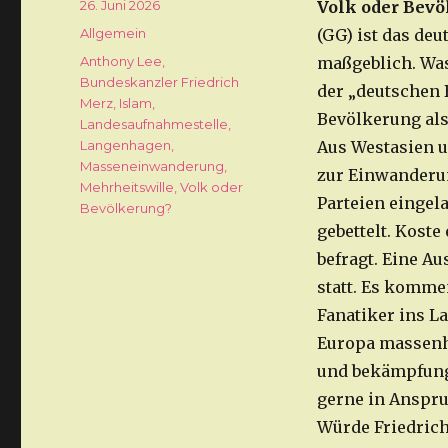
Veröffentlicht
26. Juni 2026
Volk oder Bev
am
Kategorien
Allgemein
(GG) ist das de
Schlagwörter
Anthony Lee
,
maßgeblich. Was
Bundeskanzler Friedrich
der „deutschen 
Merz
,
Islam
,
Bevölkerung als 
Landesaufnahmestelle
,
Langenhagen
,
Aus Westasien u
Masseneinwanderung
,
zur Einwanderun
Mehrheitswille
,
Volk oder
Parteien eingel
Bevölkerung?
gebettelt. Koste
befragt. Eine A
statt. Es komme
Fanatiker ins L
Europa massenha
und bekämpfungs
gerne in Anspr
Würde Friedrich