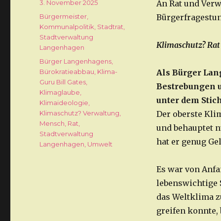
Veröffentlicht
3. November 2025
An Rat und Ver
am
Kategorien
Bürgermeister
,
Bürgerfragestun
Kommunalpolitik
,
Stadtrat
,
Stadtverwaltung
Klimaschutz? Rat
Langenhagen
Schlagwörter
Bürger Langenhagens
,
Bürokratieabbau
,
Klima-
Als Bürger Lan
Guru Bill Gates
,
Bestrebungen 
Klimaglaube
,
unter dem Stich
Klimaideologie
,
Klimaschutz? Verwaltung
,
Der oberste Kli
Mensch
,
Rat
,
und behauptet n
Stadtverwaltung
hat er genug Ge
Langenhagen
,
Umwelt
Es war von Anfan
lebenswichtige 
das Weltklima z
greifen konnte,