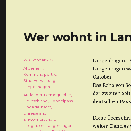
Wer wohnt in La
Veröffentlicht
27. Oktober 2025
Langenhagen. D
am
Kategorien
Allgemein
,
Langenhagen war
Kommunalpolitik
,
Oktober.
Stadtverwaltung
Das Echo von So
Langenhagen
der zweiten Seit
Schlagwörter
Ausländer
,
Demographie
,
Deutschland
,
Doppelpass
,
deutschen Pass
Eingedeutscht
,
Einreiseland
,
Diese Überschri
Einwohnerschaft
,
Integration
,
Langenhagen
,
weiter. Denn es