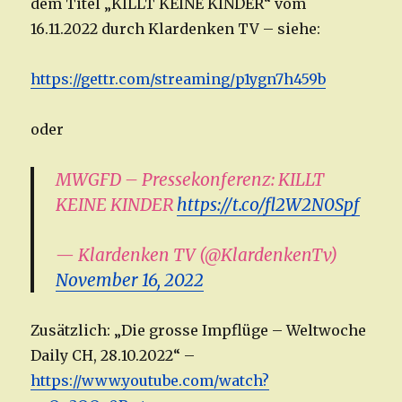
dem Titel „KILLT KEINE KINDER“ vom
16.11.2022 durch Klardenken TV – siehe:
https://gettr.com/streaming/p1ygn7h459b
oder
MWGFD – Pressekonferenz: KILLT
KEINE KINDER
https://t.co/fl2W2N0Spf
— Klardenken TV (@KlardenkenTv)
November 16, 2022
Zusätzlich: „Die grosse Impflüge – Weltwoche
Daily CH, 28.10.2022“ –
https://www.youtube.com/watch?