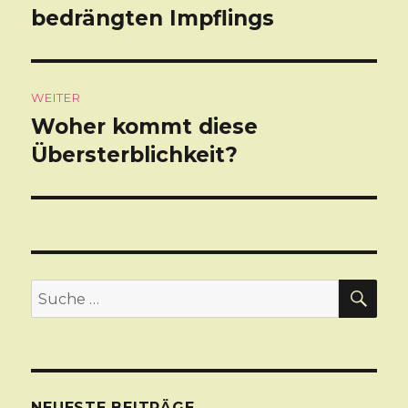
bedrängten Impflings
Beitrag:
WEITER
Woher kommt diese
Nächster
Übersterblichkeit?
Beitrag:
SU
Suche
nach:
NEUESTE BEITRÄGE