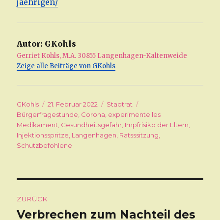
jaehrigen/
Autor:
GKohls
Gerriet Kohls, M.A. 30855 Langenhagen-Kaltenweide
Zeige alle Beiträge von GKohls
Autor
GKohls
Veröffentlicht
21. Februar 2022
Kategorien
Stadtrat
Schlagwörter
Bürgerfragestunde
am
,
Corona
,
experimentelles
Medikament
,
Gesundheitsgefahr
,
Impfrisiko der Eltern
,
Injektionsspritze
,
Langenhagen
,
Ratsssitzung
,
Schutzbefohlene
Beitragsnavigation
ZURÜCK
Verbrechen zum Nachteil des
Vorheriger