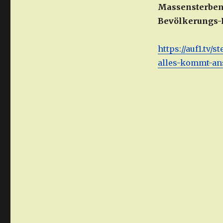
Massensterben,
Bevölkerungs-R
https://auf1.tv
alles-kommt-ans