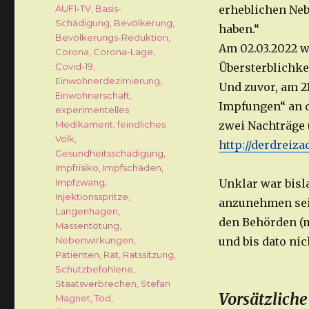
Schlagwörter
AUF1-TV
,
Basis-
erheblichen Ne
Schädigung
,
Bevölkerung
,
haben.“
Bevölkerungs-Reduktion
,
Am 02.03.2022 w
Corona
,
Corona-Lage
,
Covid-19
,
Übersterblichke
Einwohnerdezimierung
,
Und zuvor, am 2
Einwohnerschaft
,
Impfungen“ an d
experimentelles
Medikament
,
feindliches
zwei Nachträge 
Volk
,
http://derdreiz
Gesundheitsschädigung
,
Impfrisiko
,
Impfschäden
,
Impfzwang
,
Unklar war bis
Injektionsspritze
,
anzunehmen seie
Langenhagen
,
den Behörden (m
Massentötung
,
Nebenwirkungen
,
und bis dato ni
Patienten
,
Rat
,
Ratssitzung
,
Schutzbefohlene
,
Staatsverbrechen
,
Stefan
Vorsätzliche
Magnet
,
Tod
,