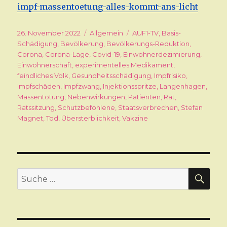
impf-massentoetung-alles-kommt-ans-licht
Veröffentlicht
26. November 2022
Kategorien
Allgemein
Schlagwörter
AUF1-TV
,
Basis-
am
Schädigung
,
Bevölkerung
,
Bevölkerungs-Reduktion
,
Corona
,
Corona-Lage
,
Covid-19
,
Einwohnerdezimierung
,
Einwohnerschaft
,
experimentelles Medikament
,
feindliches Volk
,
Gesundheitsschädigung
,
Impfrisiko
,
Impfschäden
,
Impfzwang
,
Injektionsspritze
,
Langenhagen
,
Massentötung
,
Nebenwirkungen
,
Patienten
,
Rat
,
Ratssitzung
,
Schutzbefohlene
,
Staatsverbrechen
,
Stefan
Magnet
,
Tod
,
Übersterblichkeit
,
Vakzine
SU
Suche
nach: