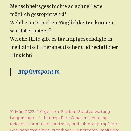
Menschheitsgeschichte so schnell wie
möglich gestoppt wird?
Welche juristischen Möglichkeiten können
wir dabei nutzen?
Welche Hilfe gibt es für Impfgeschädigte in
medizinisch-therapeutischer und rechtlicher
Hinsicht?
Impfsymposium
Veröffentlicht
16. März 2023
Kategorien
Allgemein
,
Stadtrat
,
Stadtverwaltung
am
Langenhagen
Schlagwörter
„Ihr bringt Eure Oma um!“
,
Achtung
Reichelt
,
Corona
,
Der Dreizack
,
Drei Jahre lang Impfterror
,
Gesundheitsminister Lauterbach
,
Grundrechte
,
Impfterror
,