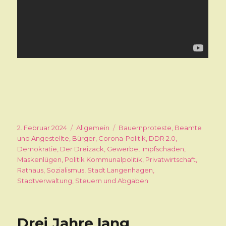
Veröffentlicht
2. Februar 2024
Kategorien
Allgemein
Schlagwörter
Bauernproteste
,
Beamte
am
und Angestellte
,
Bürger
,
Corona-Politik
,
DDR 2.0
,
Demokratie
,
Der Dreizack
,
Gewerbe
,
Impfschäden
,
Maskenlügen
,
Politik Kommunalpolitik
,
Privatwirtschaft
,
Rathaus
,
Sozialismus
,
Stadt Langenhagen
,
Stadtverwaltung
,
Steuern und Abgaben
Drei Jahre lang