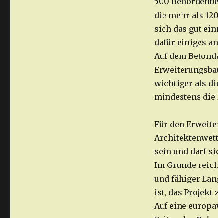
500 Behördenbed
die mehr als 120
sich das gut ein
dafür einiges a
Auf dem Betond
Erweiterungsbau
wichtiger als d
mindestens die 
Für den Erweiter
Architektenwet
sein und darf s
Im Grunde reich
und fähiger Lan
ist, das Projekt
Auf eine europa