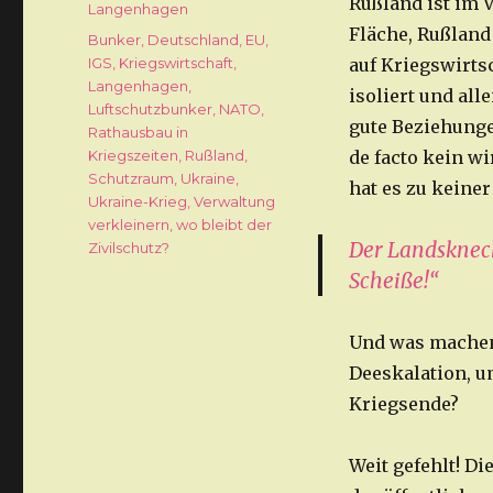
Rußland ist im 
Langenhagen
Fläche, Rußland
Schlagwörter
Bunker
,
Deutschland
,
EU
,
IGS
,
Kriegswirtschaft
,
auf Kriegswirtsc
Langenhagen
,
isoliert und all
Luftschutzbunker
,
NATO
,
gute Beziehungen
Rathausbau in
Kriegszeiten
,
Rußland
,
de facto kein w
Schutzraum
,
Ukraine
,
hat es zu keiner
Ukraine-Krieg
,
Verwaltung
verkleinern
,
wo bleibt der
Der Landsknech
Zivilschutz?
Scheiße!“
Und was machen
Deeskalation, um
Kriegsende?
Weit gefehlt! D