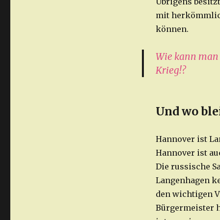
Übrigens besitz
mit herkömmlic
können.
Wie kann man e
Krieg!?
Und wo blei
Hannover ist La
Hannover ist au
Die russische S
Langenhagen ke
den wichtigen 
Bürgermeister h