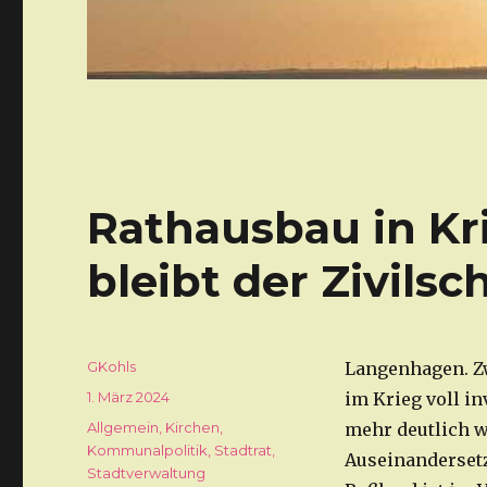
Rathausbau in Kr
bleibt der Zivilsc
Autor
GKohls
Langenhagen. Zw
Veröffentlicht
1. März 2024
im Krieg voll in
am
Kategorien
Allgemein
,
Kirchen
,
mehr deutlich wi
Kommunalpolitik
,
Stadtrat
,
Auseinanderset
Stadtverwaltung