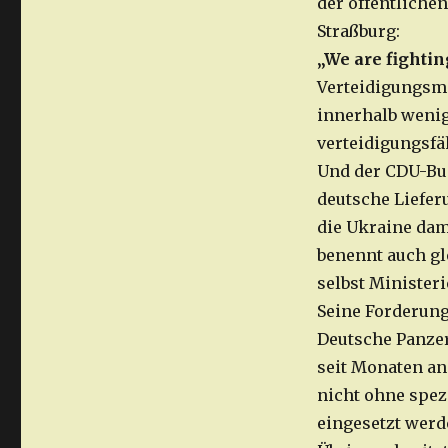
der öffentliche
Straßburg:
„We are fightin
Verteidigungsmi
innerhalb weni
verteidigungsf
Und der CDU-Bun
deutsche Liefer
die Ukraine dam
benennt auch gl
selbst Minister
Seine Forderung
Deutsche Panzer
seit Monaten an
nicht ohne spez
eingesetzt werd