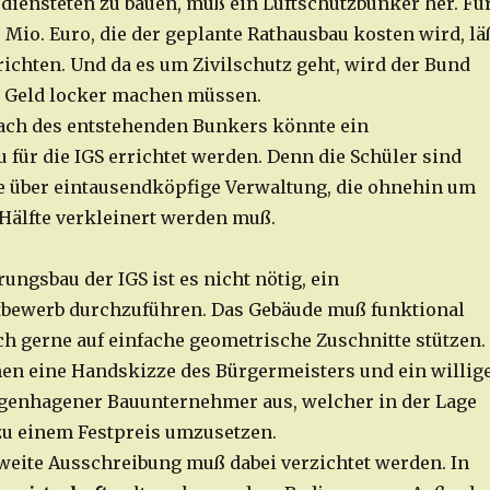
iensteten zu bauen, muß ein Luftschutzbunker her. Fü
 Mio. Euro, die der geplante Rathausbau kosten wird, lä
richten. Und da es um Zivilschutz geht, wird der Bund
n Geld locker machen müssen.
ach des entstehenden Bunkers könnte ein
 für die IGS errichtet werden. Denn die Schüler sind
ie über eintausendköpfige Verwaltung, die ohnehin um
Hälfte verkleinert werden muß.
ungsbau der IGS ist es nicht nötig, ein
tbewerb durchzuführen. Das Gebäude muß funktional
ich gerne auf einfache geometrische Zuschnitte stützen.
en eine Handskizze des Bürgermeisters und ein willig
genhagener Bauunternehmer aus, welcher in der Lage
 zu einem Festpreis umzusetzen.
weite Ausschreibung muß dabei verzichtet werden. In