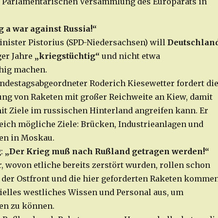
n Parlamentarischen Versammlung des Europarats in
g a war against Russia!“
nister Pistorius (SPD-Niedersachsen) will
Deutschlan
ger Jahre
„kriegstüchtig“
und nicht etwa
ähig machen.
destagsabgeordneter Roderich Kiesewetter fordert di
ung von Raketen mit großer Reichweite an Kiew, damit
it Ziele im russischen Hinterland angreifen kann. Er
eich mögliche Ziele: Brücken, Industrieanlagen und
ien in Moskau.
:
„Der Krieg muß nach Rußland getragen werden!“
, wovon etliche bereits zerstört wurden, rollen schon
 der Ostfront und die hier geforderten Raketen komme
ielles westliches Wissen und Personal aus, um
en zu können.