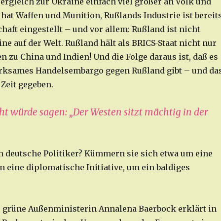
Vergleich zur Ukraine einfach viel größer an Volk und
 hat Waffen und Munition, Rußlands Industrie ist bereit
haft eingestellt – und vor allem: Rußland ist nicht
eine auf der Welt. Rußland hält als BRICS-Staat nicht nur
 zu China und Indien! Und die Folge daraus ist, daß es
irksames Handelsembargo gegen Rußland gibt – und da
 Zeit gegeben.
t würde sagen: „Der Westen sitzt mächtig in der
 deutsche Politiker? Kümmern sie sich etwa um eine
 eine diplomatische Initiative, um ein baldiges
ie grüne Außenministerin Annalena Baerbock erklärt in