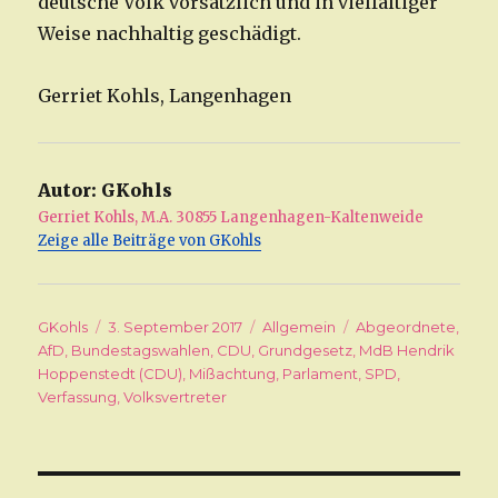
deutsche Volk vorsätzlich und in vielfältiger
Weise nachhaltig geschädigt.
Gerriet Kohls, Langenhagen
Autor:
GKohls
Gerriet Kohls, M.A. 30855 Langenhagen-Kaltenweide
Zeige alle Beiträge von GKohls
Autor
GKohls
Veröffentlicht
3. September 2017
Kategorien
Allgemein
Schlagwörter
Abgeordnete
,
AfD
,
Bundestagswahlen
am
,
CDU
,
Grundgesetz
,
MdB Hendrik
Hoppenstedt (CDU)
,
Mißachtung
,
Parlament
,
SPD
,
Verfassung
,
Volksvertreter