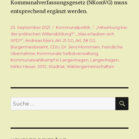
Kommunalverfassungsgesetz (NKomVG) muss
entsprechend ergänzt werden.
Veröffentlicht
23. September 2021
Kategorien
Kommunalpolitik
Schlagwörter
„Mitwirkung bei
am
der politischen Willensbildung?"
,
„Was erlauben sich
SPD?“
,
Andreas Eilers
,
Art. 21 GG
,
Art. 28 GG
,
Bürgermeisteramt
,
CDU
,
Dr. Jens Mommsen
,
Feindliche
Übernahme
,
Kommunale Selbstverwaltung
,
Kommunalwahlkampf in Langenhagen
,
Langenhagen
,
Mirko Heuer
,
SPD
,
Stadtrat
,
Wählergemeinschaften
SU
Suche
nach: