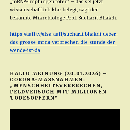
„mRNA-Impfungen töten“ – das sei jetzt
wissenschaftlich klar belegt, sagt der
bekannte Mikrobiologe Prof. Sucharit Bhakdi.
https://auf1.tv/elsa-auf1/sucharit-bhakdi-ueber-
das-grosse-mrna-verbrechen-die-stunde-der-
wende-ist-da
HALLO MEINUNG (20.01.2026) –
CORONA-MASSNAHMEN: „
MENSCHHEITSVERBRECHEN, F
ELDVERSUCH MIT MILLIONEN T
ODESOPFERN“