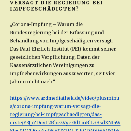
VERSAGT DIE REGIERUNG BEI
IMPFGESCHÄDIGTEN?
„Corona-Impfung – Warum die
Bundesregierung bei der Erfassung und
Behandlung von Impfgeschädigten versagt:
Das Paul-Ehrlich-Institut (PEI) kommt seiner
gesetzlichen Verpflichtung, Daten der
Kassenärztlichen Vereinigungen zu
Impfnebenwirkungen auszuwerten, seit vier
Jahren nicht nach.“
https://www.ardmediathek.de/video/plusminu
s/corona-impfung-warum-versagt-die-
regierung-bei-impfgeschaedigten/das-
erste/Y3JpZDovL2Rhc2Vyc3RlLmRlL3BsdXNtaW
51cy9lMTBmZjg0Ni02Y2I4LTRjODAtYWJjOS1hY