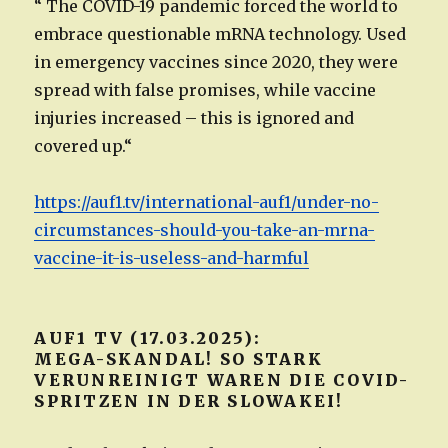
“ The COVID-19 pandemic forced the world to
embrace questionable mRNA technology. Used
in emergency vaccines since 2020, they were
spread with false promises, while vaccine
injuries increased – this is ignored and
covered up.“
https://auf1.tv/international-auf1/under-no-
circumstances-should-you-take-an-mrna-
vaccine-it-is-useless-and-harmful
AUF1 TV (17.03.2025):
MEGA-SKANDAL! SO STARK
VERUNREINIGT WAREN DIE COVID-
SPRITZEN IN DER SLOWAKEI!