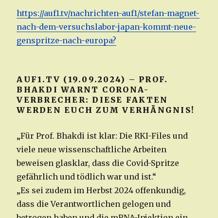
https://auf1.tv/nachrichten-auf1/stefan-magnet-
nach-dem-versuchslabor-japan-kommt-neue-
genspritze-nach-europa?
AUF1.TV (19.09.2024) – PROF.
BHAKDI WARNT CORONA-
VERBRECHER: DIESE FAKTEN
WERDEN EUCH ZUM VERHÄNGNIS!
„Für Prof. Bhakdi ist klar: Die RKI-Files und
viele neue wissenschaftliche Arbeiten
beweisen glasklar, dass die Covid-Spritze
gefährlich und tödlich war und ist.“
„Es sei zudem im Herbst 2024 offenkundig,
dass die Verantwortlichen gelogen und
betrogen haben und die mRNA-Injektion ein