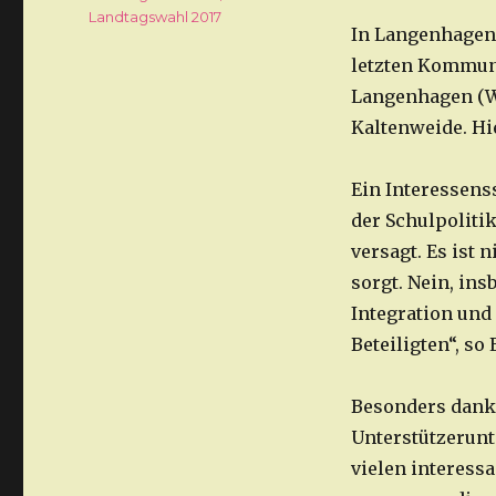
Landtagswahl 2017
In Langenhagen 
letzten Kommuna
Langenhagen (WA
Kaltenweide. Hie
Ein Interessens
der Schulpoliti
versagt. Es ist 
sorgt. Nein, in
Integration und 
Beteiligten“, so 
Besonders dankt 
Unterstützerunt
vielen interess