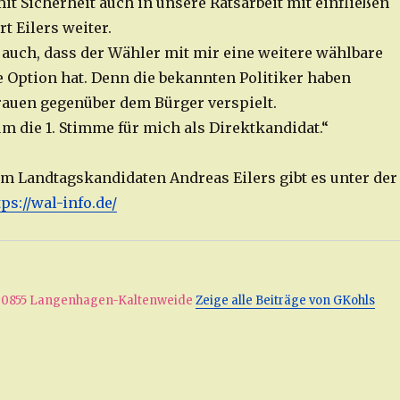
it Sicherheit auch in unsere Ratsarbeit mit einfließen
rt Eilers weiter.
r auch, dass der Wähler mit mir eine weitere wählbare
e Option hat. Denn die bekannten Politiker haben
rauen gegenüber dem Bürger verspielt.
um die 1. Stimme für mich als Direktkandidat.“
um Landtagskandidaten Andreas Eilers gibt es unter der
tps://wal-info.de/
. 30855 Langenhagen-Kaltenweide
Zeige alle Beiträge von GKohls