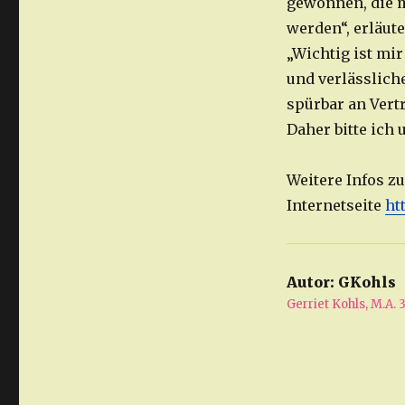
gewonnen, die m
werden“, erläute
„Wichtig ist mi
und verlässlich
spürbar an Vert
Daher bitte ich 
Weitere Infos z
Internetseite
ht
Autor:
GKohls
Gerriet Kohls, M.A