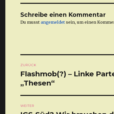
Schreibe einen Kommentar
Du musst
angemeldet
sein, um einen Kommen
Beitragsnavigation
ZURÜCK
Flashmob(?) – Linke Part
Vorheriger
Beitrag:
„Thesen“
WEITER
Nächster