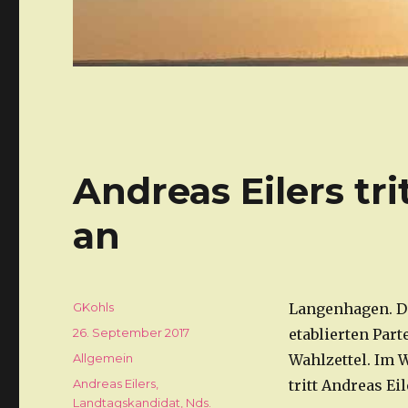
Andreas Eilers tr
an
Autor
GKohls
Langenhagen. Di
Veröffentlicht
26. September 2017
etablierten Par
am
Kategorien
Allgemein
Wahlzettel. Im 
Schlagwörter
Andreas Eilers
,
tritt Andreas Ei
Landtagskandidat
,
Nds.