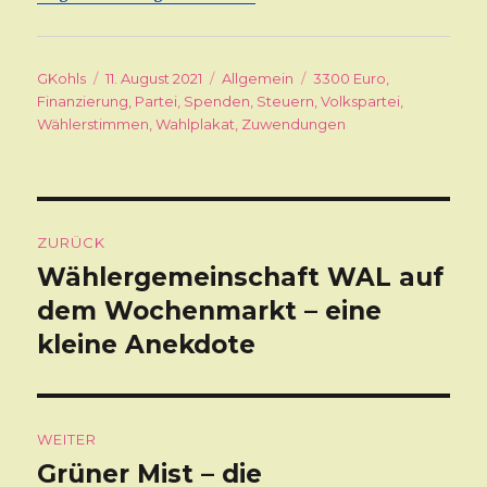
Autor
GKohls
Veröffentlicht
11. August 2021
Kategorien
Allgemein
Schlagwörter
3300 Euro
,
Finanzierung
am
,
Partei
,
Spenden
,
Steuern
,
Volkspartei
,
Wählerstimmen
,
Wahlplakat
,
Zuwendungen
Beitragsnavigation
ZURÜCK
Wählergemeinschaft WAL auf
Vorheriger
dem Wochenmarkt – eine
Beitrag:
kleine Anekdote
WEITER
Grüner Mist – die
Nächster