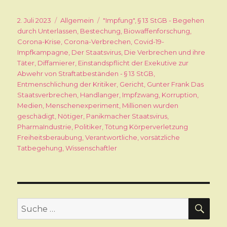
Veröffentlicht
2. Juli 2023
Kategorien
Allgemein
Schlagwörter
"Impfung"
,
§ 13 StGB - Begehen
am
durch Unterlassen
,
Bestechung
,
Biowaffenforschung
,
Corona-Krise
,
Corona-Verbrechen
,
Covid-19-
Impfkampagne
,
Der Staatsvirus
,
Die Verbrechen und ihre
Täter
,
Diffamierer
,
Einstandspflicht der Exekutive zur
Abwehr von Straftatbeständen - § 13 StGB
,
Entmenschlichung der Kritiker
,
Gericht
,
Gunter Frank Das
Staatsverbrechen
,
Handlanger
,
Impfzwang
,
Korruption
,
Medien
,
Menschenexperiment
,
Millionen wurden
geschädigt
,
Nötiger
,
Panikmacher Staatsvirus
,
PharmaIndustrie
,
Politiker
,
Tötung Körperverletzung
Freiheitsberaubung
,
Verantwortliche
,
vorsätzliche
Tatbegehung
,
Wissenschaftler
SU
Suche
nach: