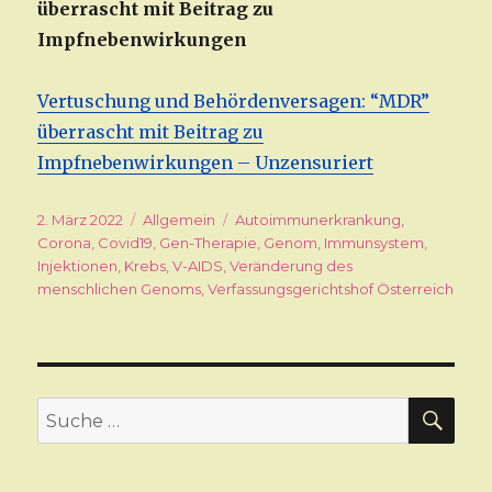
überrascht mit Beitrag zu
Impfnebenwirkungen
Vertuschung und Behördenversagen: “MDR”
überrascht mit Beitrag zu
Impfnebenwirkungen – Unzensuriert
Veröffentlicht
2. März 2022
Kategorien
Allgemein
Schlagwörter
Autoimmunerkrankung
,
am
Corona
,
Covid19
,
Gen-Therapie
,
Genom
,
Immunsystem
,
Injektionen
,
Krebs
,
V-AIDS
,
Veränderung des
menschlichen Genoms
,
Verfassungsgerichtshof Österreich
SU
Suche
nach: