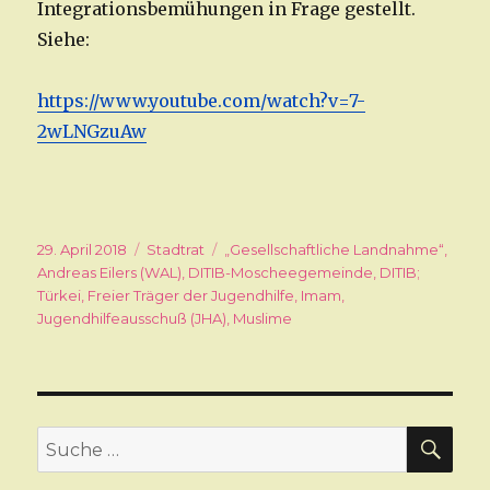
Integrationsbemühungen in Frage gestellt.
Siehe:
https://www.youtube.com/watch?v=7-
2wLNGzuAw
Veröffentlicht
29. April 2018
Kategorien
Stadtrat
Schlagwörter
„Gesellschaftliche Landnahme“
,
am
Andreas Eilers (WAL)
,
DITIB-Moscheegemeinde
,
DITIB;
Türkei
,
Freier Träger der Jugendhilfe
,
Imam
,
Jugendhilfeausschuß (JHA)
,
Muslime
SU
Suche
nach: